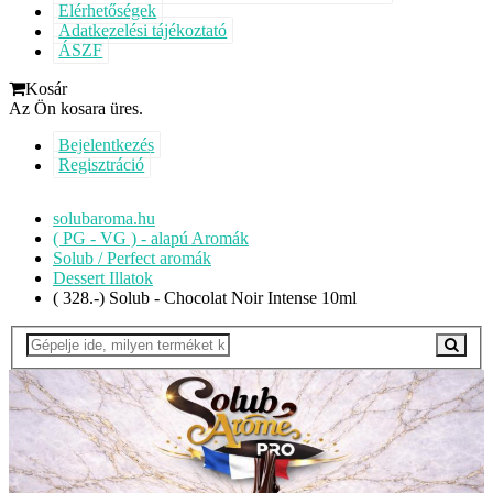
Elérhetőségek
Adatkezelési tájékoztató
ÁSZF
Kosár
Az Ön kosara üres.
Bejelentkezés
Regisztráció
solubaroma.hu
( PG - VG ) - alapú Aromák
Solub / Perfect aromák
Dessert Illatok
( 328.-) Solub - Chocolat Noir Intense 10ml