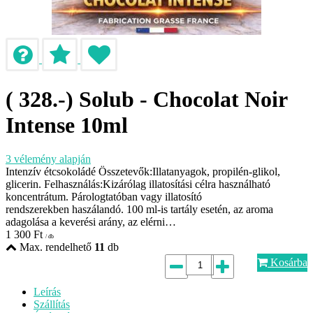
( 328.-) Solub - Chocolat Noir
Intense 10ml
3
vélemény alapján
Intenzív étcsokoládé Összetevők:Illatanyagok, propilén-glikol,
glicerin. Felhasználás:Kizárólag illatosítási célra használható
koncentrátum. Párologtatóban vagy illatosító
rendszerekben haszálandó. 100 ml-is tartály esetén, az aroma
adagolása a keverési arány, az elérni…
1 300
Ft
/ db
Max. rendelhető
11
db
Kosárba
Leírás
Szállítás