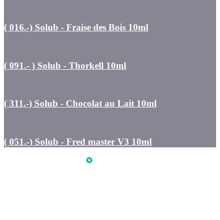
( 016.-) Solub - Fraise des Bois 10ml
( 091.- ) Solub - Thorkell 10ml
( 311.-) Solub - Chocolat au Lait 10ml
( 051.-) Solub - Fred master V3 10ml
Üzemeltető
Online elállás
Teljes katalógus
Vásárlói értékelések
Szeretne Ön is ilyen webáruházat nyitni?
Webáruház nyitás »