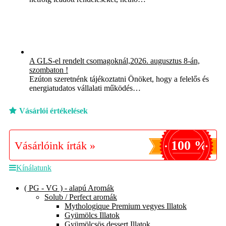
A GLS-el rendelt csomagoknál,2026. augusztus 8-án,
szombaton !
Ezúton szeretnénk tájékoztatni Önöket, hogy a felelős és
energiatudatos vállalati működés…
Vásárlói értékelések
100 %
Vásárlóink írták »
Kínálatunk
( PG - VG ) - alapú Aromák
Solub / Perfect aromák
Mythologique Premium vegyes Illatok
Gyümölcs Illatok
Gyümölcsös dessert Illatok