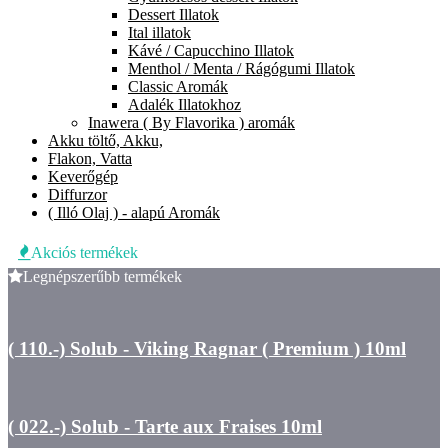
Dessert Illatok
Ital illatok
Kávé / Capucchino Illatok
Menthol / Menta / Rágógumi Illatok
Classic Aromák
Adalék Illatokhoz
Inawera ( By Flavorika ) aromák
Akku töltő, Akku,
Flakon, Vatta
Keverőgép
Diffurzor
( Illó Olaj ) - alapú Aromák
Akciós termékek
Legnépszerűbb termékek
( 110.-) Solub - Viking Ragnar ( Premium ) 10ml
( 022.-) Solub - Tarte aux Fraises 10ml