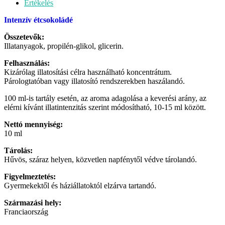
Értékelés
Intenzív étcsokoládé
Összetevők:
Illatanyagok, propilén-glikol, glicerin.
Felhasználás:
Kizárólag illatosítási célra használható koncentrátum.
Párologtatóban vagy illatosító rendszerekben haszálandó.
100 ml-is tartály esetén, az aroma adagolása a keverési arány, az
elérni kívánt illatintenzitás szerint módosítható, 10-15 ml között.
Nettó mennyiség:
10 ml
Tárolás:
Hűvös, száraz helyen, közvetlen napfénytől védve tárolandó.
Figyelmeztetés:
Gyermekektől és háziállatoktól elzárva tartandó.
Származási hely:
Franciaország