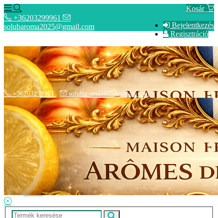
Kosár
+36203299961
Bejelentkezés
solubaroma2025@gmail.com
Regisztráció
+36203299961
solubaroma2025@gmail.com
Hírek
SZÁLLÍTÁSI OPCIÓK - Fizetési információk
Elérhetőségek
Adatkezelési tájékoztató
ÁSZF