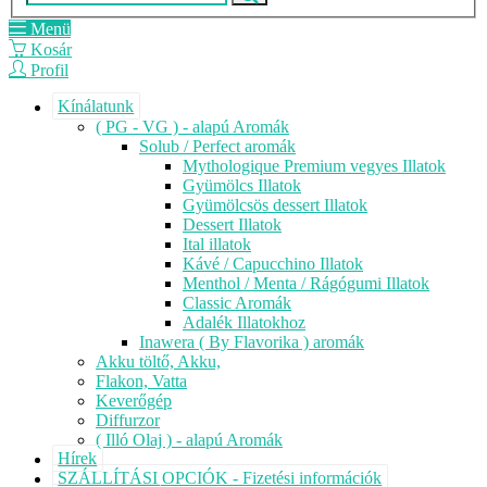
Menü
Kosár
Profil
Kínálatunk
( PG - VG ) - alapú Aromák
Solub / Perfect aromák
Mythologique Premium vegyes Illatok
Gyümölcs Illatok
Gyümölcsös dessert Illatok
Dessert Illatok
Ital illatok
Kávé / Capucchino Illatok
Menthol / Menta / Rágógumi Illatok
Classic Aromák
Adalék Illatokhoz
Inawera ( By Flavorika ) aromák
Akku töltő, Akku,
Flakon, Vatta
Keverőgép
Diffurzor
( Illó Olaj ) - alapú Aromák
Hírek
SZÁLLÍTÁSI OPCIÓK - Fizetési információk