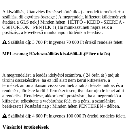
A kiszállítás, Utánvétes fizetéssel történik - ( a rendelt termékek + a
szállítási díj együttes összege ) A megrendelt, kifizetett küldemények
átadása a GLS nek ! Minden héten, HÉTFŐ - KEDD - SZERDA -
CSüTÖRTÖK - PÉNTEK ! ( Ha munkaszüneti napra esik a
postázás,, a következő munkanapon történik a feledása.
Szállítási díj: 3 700
Ft
Ingyenes 70 000
Ft
értékű rendelés felett.
MPL csomag Házhozszállítás kts.4.600.-ft.(Előre utalás)
A megrendelést, a leadás idelyétöl számítva, ( 24 órán át ) tudjuk
tárolni összekészítve, ha ez idő alatt nem kerül kifizetésre, a
termékek automatikusan visszakerülnek a raktár készletünkbe, és a
rendelése, törlésre kerül ! Természetesen, ilyenkor újra le lehet adni
a rendelést. Rendelése, akkor kerül postázásra, ha a megrendelő a
kifizetést, teljesítette a webáruház felé, és a pénz, a számlánkra
beérkezett ! Postázási nap : Minden héten PÉNTEKEN - délben.
Szállítási díj: 4 600
Ft
Ingyenes 100 000
Ft
értékű rendelés felett.
Vásárlói értékelések