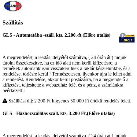
Szállítás
GLS - Automatába -száll. kts. 2.200.-ft.(Előre utalás)
A megrendelést, a leadás idelyétől számítva, ( 24 órán át ) tudjuk
tárolni összekészítve, ha ez idő alatt nem kerül kifizetésre, a
termékek automatikusan visszakerülnek a raktár készletünkbe, és a
rendelése, törlésre kerül ! Természetesen, ilyenkor újra le lehet adni
a rendelést. Rendelése, akkor kerül postázásra, ha a megrendelő a
kifizetést, teljesítette a webázuház felé, és a pénz, a számlánkra
beérkezett !
Szállítási díj: 2 200
Ft
Ingyenes 50 000
Ft
értékű rendelés felett.
GLS - Házhozszállítás száll. kts. 3.200 Ft.(Előre utalás)
A megrendelést, a leadás idelyétől számítva, ( 24 órán át ) tudjuk