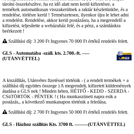
tárolni összekészítve, ha ez idő alatt nem kerül kifizetésre, a
termékek automatikusan visszakerülnek a raktár készletünkbe, és a
rendelése, törlésre kerül ! Természetesen, ilyenkor újra le lehet adni
a rendelést. Rendelése, akkor kerül postázásra, ha a megrendelő a
kifizetést, teljesítette a webázuház felé, és a pénz, a számlánkra
beérkezett !
Szállítási díj: 3 200
Ft
Ingyenes 70 000
Ft
értékű rendelés felett.
GLS - Automatába -száll. kts. 2.700.-ft. -----
(UTÁNVÉTTEL)
A kiszállítás, Utánvétes fizetéssel történik - ( a rendelt termékek + a
szállítási díj együttes összege ) A megrendelt, kifizetett küldemények
átadása a GLS nek ! Minden héten, HÉTFŐ - KEDD - SZERDA -
CSüTÖRTÖK - PÉNTEK ! ( Ha munkaszüneti napra esik a
postázás,, a következő munkanapon történik a feledása.
Szállítási díj: 2 700
Ft
Ingyenes 50 000
Ft
értékű rendelés felett.
GLS - Házhoz szállítás Kts. 3700 ft. ---------(UTÁNVÉTTEL)