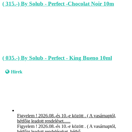
( 315.-) By Solub - Perfect -Chocolat Noir 10m
( 035.-) By Solub - Perfect - King Bueno 10ml
Hírek
Figyelem ! 2026.08.-és 10.-e között . ( A vasárnaptól,
hétfőig leadott rendeléset......
Figyelem ! 2026.08.-és 10.-e között . ( A vasárnaptól,
hétfőig leadott rendeléseket, héthő…