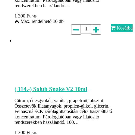
koncentrátum. Párologtatóban vagy illatosító
rendszerekben haszálandó.…
1 300
Ft
/ db
Max. rendelhető
16
db
Kosárba
( 114.-) Solub Snake V2 10ml
Citrom, édesgyökér, vanília, grapefruit, abszint
Összetevők:Illatanyagok, propilén-glikol, glicerin.
Felhasználás:Kizárólag illatosítási célra használható
koncentrátum. Párologtatóban vagy illatosító
rendszerekben haszálandó. 100…
1 300
Ft
/ db