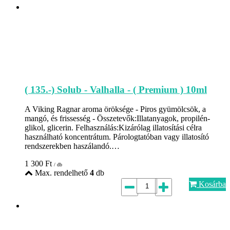
( 135.-) Solub - Valhalla - ( Premium ) 10ml
A Viking Ragnar aroma öröksége - Piros gyümölcsök, a
mangó, és frissesség - Összetevők:Illatanyagok, propilén-
glikol, glicerin. Felhasználás:Kizárólag illatosítási célra
használható koncentrátum. Párologtatóban vagy illatosító
rendszerekben haszálandó.…
1 300
Ft
/ db
Max. rendelhető
4
db
Kosárba