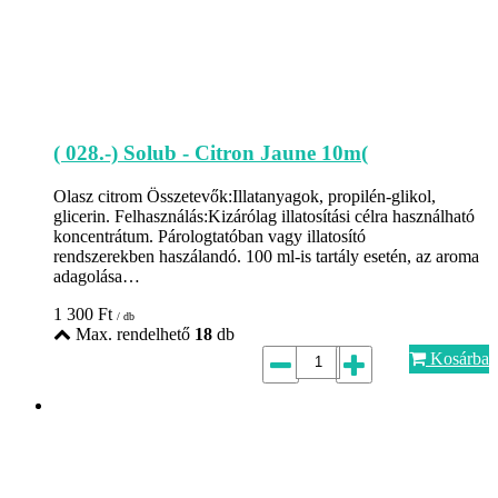
( 028.-) Solub - Citron Jaune 10m(
Olasz citrom Összetevők:Illatanyagok, propilén-glikol,
glicerin. Felhasználás:Kizárólag illatosítási célra használható
koncentrátum. Párologtatóban vagy illatosító
rendszerekben haszálandó. 100 ml-is tartály esetén, az aroma
adagolása…
1 300
Ft
/ db
Max. rendelhető
18
db
Kosárba