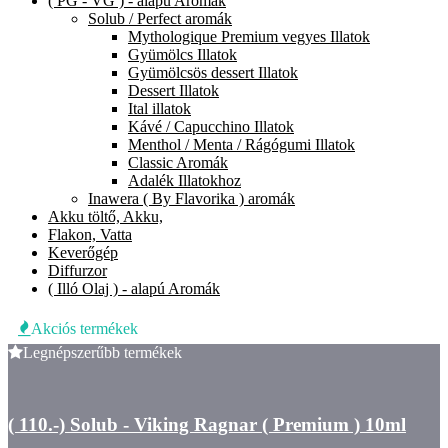
( PG - VG ) - alapú Aromák
Solub / Perfect aromák
Mythologique Premium vegyes Illatok
Gyümölcs Illatok
Gyümölcsös dessert Illatok
Dessert Illatok
Ital illatok
Kávé / Capucchino Illatok
Menthol / Menta / Rágógumi Illatok
Classic Aromák
Adalék Illatokhoz
Inawera ( By Flavorika ) aromák
Akku töltő, Akku,
Flakon, Vatta
Keverőgép
Diffurzor
( Illó Olaj ) - alapú Aromák
Akciós termékek
Legnépszerűbb termékek
( 110.-) Solub - Viking Ragnar ( Premium ) 10ml