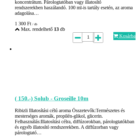
koncentrátum. Párologtatóban vagy illatosító
rendszerekben haszálandó. 100 ml-is tartály esetén, az aroma
adagolása…
1 300
Ft
/ db
Max. rendelhető
13
db
Kosárba
( 150.-) Solub - Groseille 10m
Ribizli Illatosítási célú aroma Összetevők:Természetes és
mesterséges aromák, propilén-glikol, glicerin.
Felhasználás:Illatosítási célra, diffúzorokban, párologtatókban
és egyéb illatosító rendszerekben. A diffúzorban vagy
párologtató…