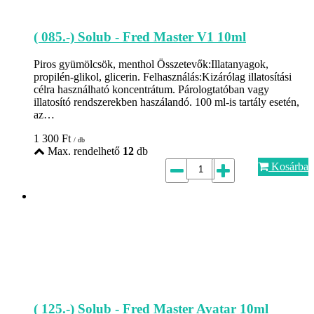
( 085.-) Solub - Fred Master V1 10ml
Piros gyümölcsök, menthol Összetevők:Illatanyagok,
propilén-glikol, glicerin. Felhasználás:Kizárólag illatosítási
célra használható koncentrátum. Párologtatóban vagy
illatosító rendszerekben haszálandó. 100 ml-is tartály esetén,
az…
1 300
Ft
/ db
Max. rendelhető
12
db
Kosárba
( 125.-) Solub - Fred Master Avatar 10ml