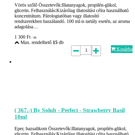
Vörös szőlő Összetevők:Illatanyagok, propilén-glikol,
glicerin. Felhasználás:Kizárólag illatosítási célra használható
koncentrátum. Párologtatóban vagy illatosító
rendszerekben haszálandó. 100 ml-is tartály esetén, az aroma
adagolása…
1 300
Ft
/ db
Max. rendelhető
15
db
Kosárba
( 367.-) By Solub - Perfect - Strawberry Basil
10ml
Eper, bazsalikom Összetevők:Illatanyagok, propilén-glikol,
glicerin. Felhasználás:Kizárólag illatosítási célra használható