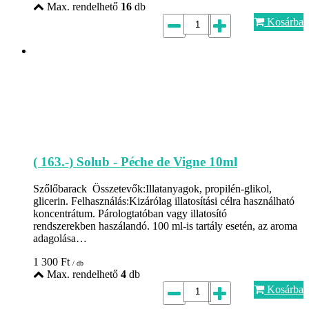
Max. rendelhető
16
db
Kosárba
( 163.-) Solub - Péche de Vigne 10ml
Szőlőbarack Összetevők:Illatanyagok, propilén-glikol,
glicerin. Felhasználás:Kizárólag illatosítási célra használható
koncentrátum. Párologtatóban vagy illatosító
rendszerekben haszálandó. 100 ml-is tartály esetén, az aroma
adagolása…
1 300
Ft
/ db
Max. rendelhető
4
db
Kosárba