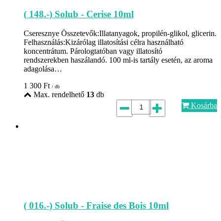
( 148.-) Solub - Cerise 10ml
Cseresznye Összetevők:Illatanyagok, propilén-glikol, glicerin.
Felhasználás:Kizárólag illatosítási célra használható
koncentrátum. Párologtatóban vagy illatosító
rendszerekben haszálandó. 100 ml-is tartály esetén, az aroma
adagolása…
1 300
Ft
/ db
Max. rendelhető
13
db
Kosárba
( 016.-) Solub - Fraise des Bois 10ml