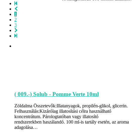
1
2
3
( 009.-) Solub - Pomme Verte 10ml
Zöldalma Összetevők:Illatanyagok, propilén-glikol, glicerin.
Felhasználás:Kizárólag illatosítási célra használható
koncentrátum. Párologtatóban vagy illatosító
rendszerekben haszálandó. 100 ml-is tartály esetén, az aroma
adagolása…