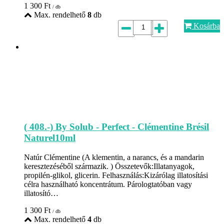
1 300
Ft
/ db
Max. rendelhető
8
db
Kosárba
( 408.-) By Solub - Perfect - Clémentine Brésil
Naturel10ml
Natúr Clémentine (A klementin, a narancs, és a mandarin
keresztezéséből származik. ) Összetevők:Illatanyagok,
propilén-glikol, glicerin. Felhasználás:Kizárólag illatosítási
célra használható koncentrátum. Párologtatóban vagy
illatosító…
1 300
Ft
/ db
Max. rendelhető
4
db