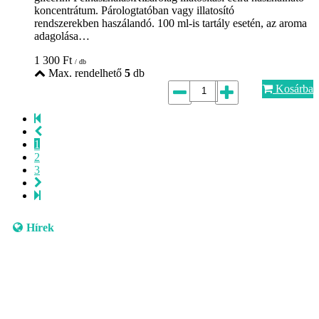
koncentrátum. Párologtatóban vagy illatosító
rendszerekben haszálandó. 100 ml-is tartály esetén, az aroma
adagolása…
1 300
Ft
/ db
Max. rendelhető
5
db
Kosárba
1
2
3
Hírek