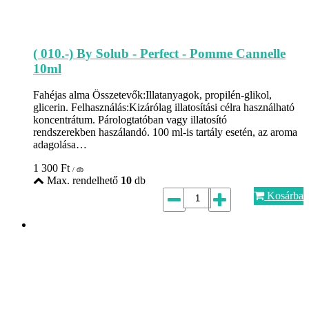
( 010.-) By Solub - Perfect - Pomme Cannelle
10ml
Fahéjas alma Összetevők:Illatanyagok, propilén-glikol,
glicerin. Felhasználás:Kizárólag illatosítási célra használható
koncentrátum. Párologtatóban vagy illatosító
rendszerekben haszálandó. 100 ml-is tartály esetén, az aroma
adagolása…
1 300
Ft
/ db
Max. rendelhető
10
db
Kosárba