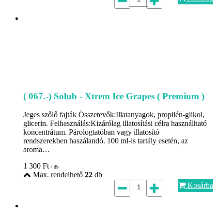
( 067.-) Solub - Xtrem Ice Grapes ( Premium )
Jeges szőlő fajták Összetevők:Illatanyagok, propilén-glikol,
glicerin. Felhasználás:Kizárólag illatosítási célra használható
koncentrátum. Párologtatóban vagy illatosító
rendszerekben haszálandó. 100 ml-is tartály esetén, az
aroma…
1 300
Ft
/ db
Max. rendelhető
22
db
Kosárba