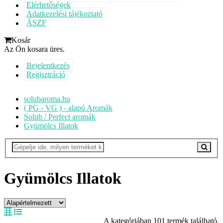
Elérhetőségek
Adatkezelési tájékoztató
ÁSZF
Kosár
Az Ön kosara üres.
Bejelentkezés
Regisztráció
solubaroma.hu
( PG - VG ) - alapú Aromák
Solub / Perfect aromák
Gyümölcs Illatok
Gyümölcs Illatok
A kategóriában 101 termék található.