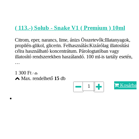
( 113.-) Solub - Snake V1 ( Premium ) 10ml
Citrom, eper, narancs, lime, ánizs Összetevők:Illatanyagok,
propilén-glikol, glicerin. Felhasználás:Kizárólag illatosítási
célra használható koncentrátum. Párologtatóban vagy
illatosító rendszerekben haszálandó. 100 ml-is tartály esetén,
…
1 300
Ft
/ db
Max. rendelhető
15
db
Kosárba