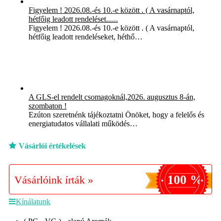
Figyelem ! 2026.08.-és 10.-e között . ( A vasárnaptól,
hétfőig leadott rendeléset......
Figyelem ! 2026.08.-és 10.-e között . ( A vasárnaptól,
hétfőig leadott rendeléseket, héthő…
A GLS-el rendelt csomagoknál,2026. augusztus 8-án,
szombaton !
Ezúton szeretnénk tájékoztatni Önöket, hogy a felelős és
energiatudatos vállalati működés…
Vásárlói értékelések
100 %
Vásárlóink írták »
Kínálatunk