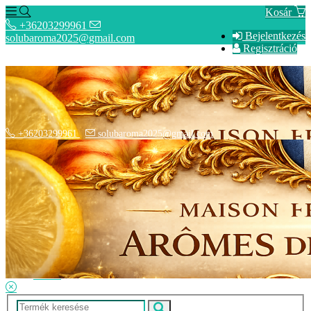
Kosár
+36203299961
Bejelentkezés
solubaroma2025@gmail.com
Regisztráció
+36203299961
solubaroma2025@gmail.com
Hírek
SZÁLLÍTÁSI OPCIÓK - Fizetési információk
Elérhetőségek
Adatkezelési tájékoztató
ÁSZF