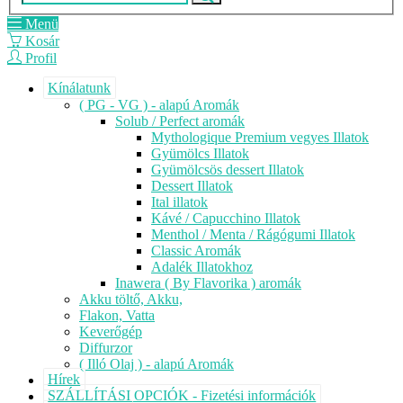
Menü
Kosár
Profil
Kínálatunk
( PG - VG ) - alapú Aromák
Solub / Perfect aromák
Mythologique Premium vegyes Illatok
Gyümölcs Illatok
Gyümölcsös dessert Illatok
Dessert Illatok
Ital illatok
Kávé / Capucchino Illatok
Menthol / Menta / Rágógumi Illatok
Classic Aromák
Adalék Illatokhoz
Inawera ( By Flavorika ) aromák
Akku töltő, Akku,
Flakon, Vatta
Keverőgép
Diffurzor
( Illó Olaj ) - alapú Aromák
Hírek
SZÁLLÍTÁSI OPCIÓK - Fizetési információk