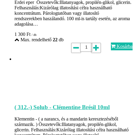
Erdei eper Összetevők:Illatanyagok, propilén-glikol, glicerin.
Felhasználás:Kizárólag illatosítási célra használható
koncentrátum. Párologtatóban vagy illatosító
rendszerekben haszálandó. 100 ml-is tartály esetén, az aroma
adagolása…
1 300
Ft
/ db
Max. rendelhető
22
db
Kosárba
( 312.-) Solub - Clémentine Brésil 10ml
Klementin - ( a narancs, és a mandarin keresztezéséből
származik. ) Összetevők:Illatanyagok, propilén-glikol,
glicerin. Felhasználás:Kizárólag illatosítási célra használható