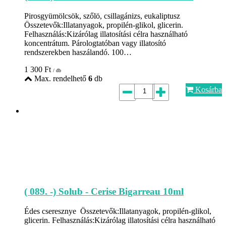
Pirosgyümölcsök, szőlö, csillagánizs, eukaliptusz
Összetevők:Illatanyagok, propilén-glikol, glicerin.
Felhasználás:Kizárólag illatosítási célra használható
koncentrátum. Párologtatóban vagy illatosító
rendszerekben haszálandó. 100…
1 300
Ft
/ db
Max. rendelhető
6
db
Kosárba
( 089. -) Solub - Cerise Bigarreau 10ml
Édes cseresznye Összetevők:Illatanyagok, propilén-glikol,
glicerin. Felhasználás:Kizárólag illatosítási célra használható