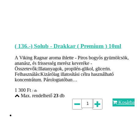
( 136.-) Solub - Drakkar ( Premium ) 10ml
A Viking Ragnar aroma ihlette - Piros bogyós gyümölcsök,
ananász, és frissesség merész keveréke -
Összetevők:Illatanyagok, propilén-glikol, glicerin.
Felhasználás:Kizárólag illatosítási célra használható
koncentrátum. Párologtatóban…
1 300
Ft
/ db
Max. rendelhető
23
db
Kosárba