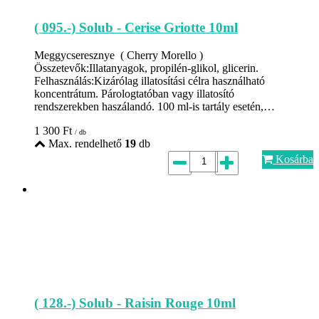
( 095.-) Solub - Cerise Griotte 10ml
Meggycseresznye ( Cherry Morello )
Összetevők:Illatanyagok, propilén-glikol, glicerin.
Felhasználás:Kizárólag illatosítási célra használható
koncentrátum. Párologtatóban vagy illatosító
rendszerekben haszálandó. 100 ml-is tartály esetén,…
1 300
Ft
/ db
Max. rendelhető
19
db
Kosárba
( 128.-) Solub - Raisin Rouge 10ml