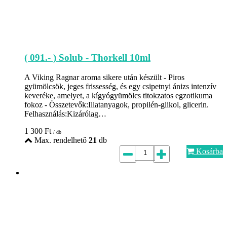
( 091.- ) Solub - Thorkell 10ml
A Viking Ragnar aroma sikere után készült - Piros
gyümölcsök, jeges frissesség, és egy csipetnyi ánizs intenzív
keveréke, amelyet, a kígyógyümölcs titokzatos egzotikuma
fokoz - Összetevők:Illatanyagok, propilén-glikol, glicerin.
Felhasználás:Kizárólag…
1 300
Ft
/ db
Max. rendelhető
21
db
Kosárba