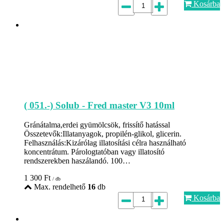
Kosárba
( 051.-) Solub - Fred master V3 10ml
Gránátalma,erdei gyümölcsök, frissítő hatással
Összetevők:Illatanyagok, propilén-glikol, glicerin.
Felhasználás:Kizárólag illatosítási célra használható
koncentrátum. Párologtatóban vagy illatosító
rendszerekben haszálandó. 100…
1 300
Ft
/ db
Max. rendelhető
16
db
Kosárba