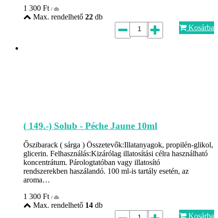
1 300
Ft
/ db
Max. rendelhető
22
db
Kosárba
( 149.-) Solub - Péche Jaune 10ml
Őszibarack ( sárga ) Összetevők:Illatanyagok, propilén-glikol,
glicerin. Felhasználás:Kizárólag illatosítási célra használható
koncentrátum. Párologtatóban vagy illatosító
rendszerekben haszálandó. 100 ml-is tartály esetén, az
aroma…
1 300
Ft
/ db
Max. rendelhető
14
db
Kosárba