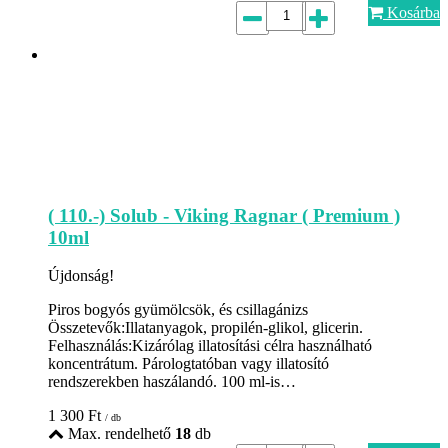
Kosárba
( 110.-) Solub - Viking Ragnar ( Premium )
10ml
Újdonság!
Piros bogyós gyümölcsök, és csillagánizs
Összetevők:Illatanyagok, propilén-glikol, glicerin.
Felhasználás:Kizárólag illatosítási célra használható
koncentrátum. Párologtatóban vagy illatosító
rendszerekben haszálandó. 100 ml-is…
1 300
Ft
/ db
Max. rendelhető
18
db