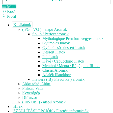
Menü
Kosár
Profil
Kínálatunk
( PG - VG ) - alapú Aromák
Solub / Perfect aromák
Mythologique Premium vegyes Illatok
Gyümölcs Illatok
Gyümölcsös dessert Illatok
Dessert Illatok
Ital illatok
Kávé / Capucchino Illatok
Menthol / Menta / Rágógumi Illatok
Classic Aromák
Adalék Illatokhoz
Inawera ( By Flavorika ) aromák
Akku töltő, Akku,
Flakon, Vatta
Keverőgép
Diffurzor
( Illó Olaj ) - alapú Aromák
Hírek
SZÁLLÍTÁSI OPCIÓK - Fizetési információk