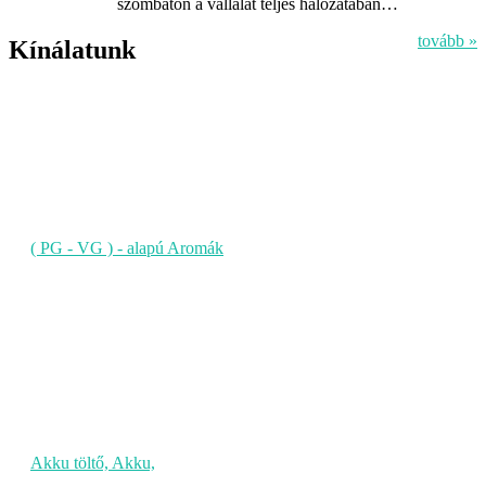
szombaton a vállalat teljes hálózatában…
tovább »
Kínálatunk
( PG - VG ) - alapú Aromák
Akku töltő, Akku,