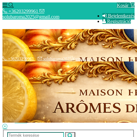
Kosár
+36203299961
Bejelentkezés
solubaroma2025@gmail.com
Regisztráció
+36203299961
solubaroma2025@gmail.com
Hírek
SZÁLLÍTÁSI OPCIÓK - Fizetési információk
Elérhetőségek
Adatkezelési tájékoztató
ÁSZF