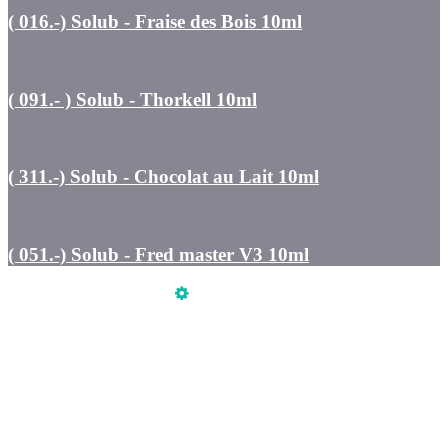
( 016.-) Solub - Fraise des Bois 10ml
( 091.- ) Solub - Thorkell 10ml
( 311.-) Solub - Chocolat au Lait 10ml
( 051.-) Solub - Fred master V3 10ml
Üzemeltető
Online elállás
Teljes katalógus
Vásárlói értékelések
Szeretne Ön is ilyen webáruházat nyitni?
Webáruház nyitás »