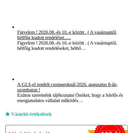
Figyelem ! 2026.08.-és 10.-e között . ( A vasárnaptól,
hétfőig leadott rendeléset......
Figyelem ! 2026.08.-és 10.-e között . ( A vasárnaptól,
hétfőig leadott rendeléseket, héthő…
A GLS-el rendelt csomagoknál,2026. augusztus 8-án,
szombaton !
Ezúton szeretnénk tájékoztatni Önöket, hogy a felelős és
energiatudatos vállalati működés…
Vásárlói értékelések