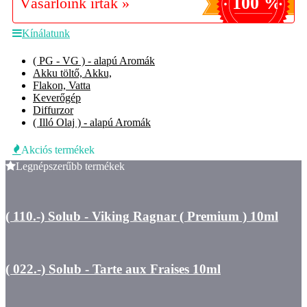
100 %
Vásárlóink írták »
Kínálatunk
( PG - VG ) - alapú Aromák
Akku töltő, Akku,
Flakon, Vatta
Keverőgép
Diffurzor
( Illó Olaj ) - alapú Aromák
Akciós termékek
Legnépszerűbb termékek
( 110.-) Solub - Viking Ragnar ( Premium ) 10ml
( 022.-) Solub - Tarte aux Fraises 10ml