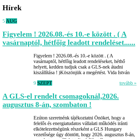
Hírek
5
AUG
Figyelem ! 2026.08.-és 10.-e között . ( A
vasárnaptól, hétfőig leadott rendeléset......
Figyelem ! 2026.08.-és 10.-e között . ( A
vasárnaptól, hétfőig leadott rendeléseket, héthő
helyett, kedden tudjuk csak a GLS-nek átadni
kiszállítása ! )Köszönjük a megértést. Vida István
9
SZEPT
tovább »
A GLS-el rendelt csomagoknál,2026.
augusztus 8-án, szombaton !
Ezúton szeretnénk tájékoztatni Önöket, hogy a
felelős és energiatudatos vállalati működés iránti
elkötelezettségünk részeként a GLS Hungary
vezetősége úgy döntött, hogy 2026. augusztus 8-án,