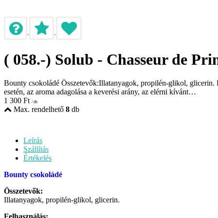
( 058.-) Solub - Chasseur de Pr
Bounty csokoládé Összetevők:Illatanyagok, propilén-glikol, glicerin. F
esetén, az aroma adagolása a keverési arány, az elérni kívánt…
1 300
Ft
/ db
Max. rendelhető
8
db
Leírás
Szállítás
Értékelés
Bounty csokoládé
Összetevők:
Illatanyagok, propilén-glikol, glicerin.
Felhasználás: