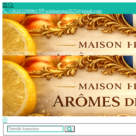
+36203299961
solubaroma2025@gmail.com
+36203299961
solubaroma2025@gmail.com
Hírek
SZÁLLÍTÁSI OPCIÓK - Fizetési információk
Elérhetőségek
Adatkezelési tájékoztató
ÁSZF