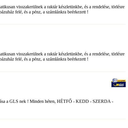
matikusan visszakerülnek a raktár készletünkbe, és a rendelése, törlésre
ebázuház felé, és a pénz, a számlánkra beérkezett !
matikusan visszakerülnek a raktár készletünkbe, és a rendelése, törlésre
ebázuház felé, és a pénz, a számlánkra beérkezett !
nyek átadása a GLS nek ! Minden héten, HÉTFŐ - KEDD - SZERDA -