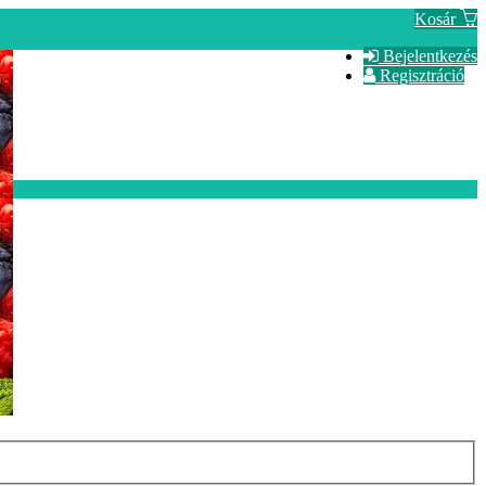
Kosár
Bejelentkezés
Regisztráció