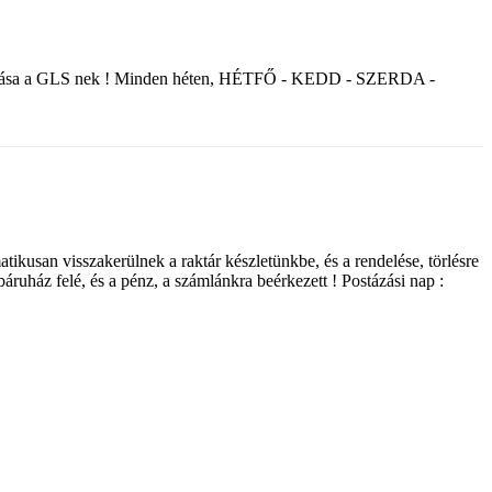
nyek átadása a GLS nek ! Minden héten, HÉTFŐ - KEDD - SZERDA -
matikusan visszakerülnek a raktár készletünkbe, és a rendelése, törlésre
ebáruház felé, és a pénz, a számlánkra beérkezett ! Postázási nap :