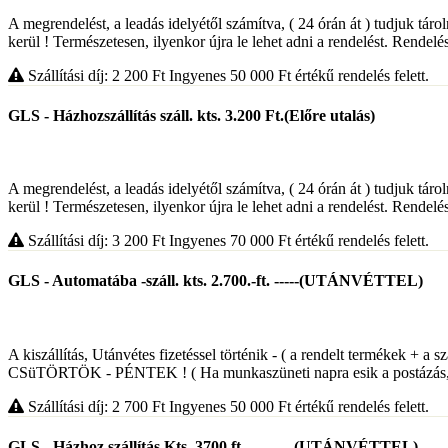
A megrendelést, a leadás idelyétől számítva, ( 24 órán át ) tudjuk táro
kerül ! Természetesen, ilyenkor újra le lehet adni a rendelést. Rendelés
Szállítási díj: 2 200
Ft
Ingyenes 50 000
Ft
értékű rendelés felett.
GLS - Házhozszállítás száll. kts. 3.200 Ft.(Előre utalás)
A megrendelést, a leadás idelyétől számítva, ( 24 órán át ) tudjuk táro
kerül ! Természetesen, ilyenkor újra le lehet adni a rendelést. Rendelés
Szállítási díj: 3 200
Ft
Ingyenes 70 000
Ft
értékű rendelés felett.
GLS - Automatába -száll. kts. 2.700.-ft. -----(UTÁNVÉTTEL)
A kiszállítás, Utánvétes fizetéssel történik - ( a rendelt termékek 
CSüTÖRTÖK - PÉNTEK ! ( Ha munkaszüneti napra esik a postázás,, 
Szállítási díj: 2 700
Ft
Ingyenes 50 000
Ft
értékű rendelés felett.
GLS - Házhoz szállítás Kts. 3700 ft. ---------(UTÁNVÉTTEL)