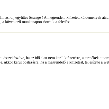
+ a szállítási díj együttes összege ) A megrendelt, kifizetett küldemé
a következő munkanapon történik a feledása.
lni összekészítve, ha ez idő alatt nem kerül kifizetésre, a termékek auto
e, akkor kerül postázásra, ha a megrendelő a kifizetést, teljesítette a w