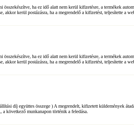
lni összekészítve, ha ez idő alatt nem kerül kifizetésre, a termékek auto
e, akkor kerül postázásra, ha a megrendelő a kifizetést, teljesítette a w
lni összekészítve, ha ez idő alatt nem kerül kifizetésre, a termékek auto
e, akkor kerül postázásra, ha a megrendelő a kifizetést, teljesítette a w
+ a szállítási díj együttes összege ) A megrendelt, kifizetett küldemé
a következő munkanapon történik a feledása.