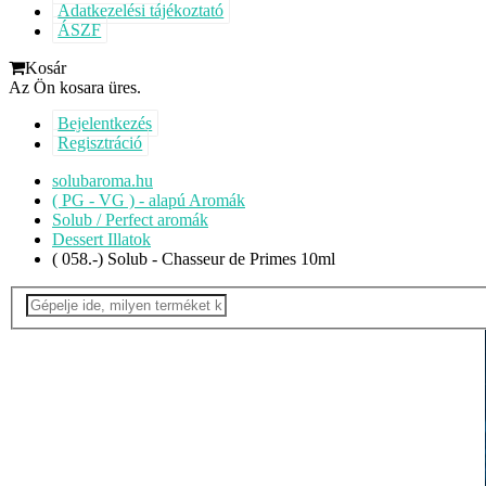
Adatkezelési tájékoztató
ÁSZF
Kosár
Az Ön kosara üres.
Bejelentkezés
Regisztráció
solubaroma.hu
( PG - VG ) - alapú Aromák
Solub / Perfect aromák
Dessert Illatok
( 058.-) Solub - Chasseur de Primes 10ml