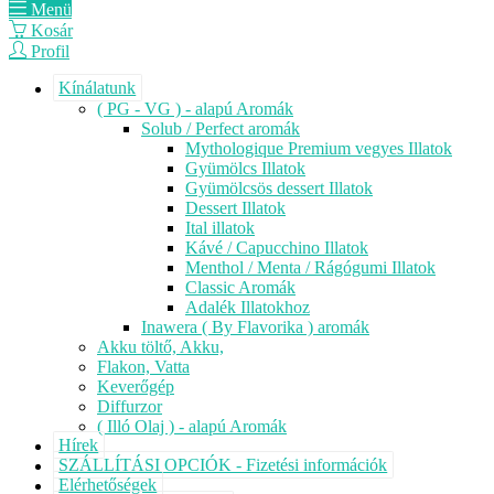
Menü
Kosár
Profil
Kínálatunk
( PG - VG ) - alapú Aromák
Solub / Perfect aromák
Mythologique Premium vegyes Illatok
Gyümölcs Illatok
Gyümölcsös dessert Illatok
Dessert Illatok
Ital illatok
Kávé / Capucchino Illatok
Menthol / Menta / Rágógumi Illatok
Classic Aromák
Adalék Illatokhoz
Inawera ( By Flavorika ) aromák
Akku töltő, Akku,
Flakon, Vatta
Keverőgép
Diffurzor
( Illó Olaj ) - alapú Aromák
Hírek
SZÁLLÍTÁSI OPCIÓK - Fizetési információk
Elérhetőségek