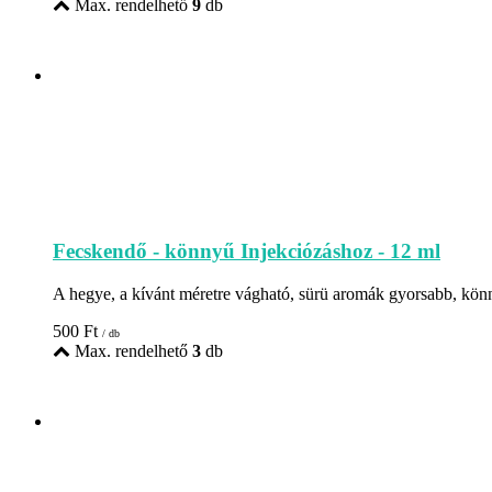
Max. rendelhető
9
db
Fecskendő - könnyű Injekciózáshoz - 12 ml
A hegye, a kívánt méretre vágható, sürü aromák gyorsabb, könny
500
Ft
/ db
Max. rendelhető
3
db