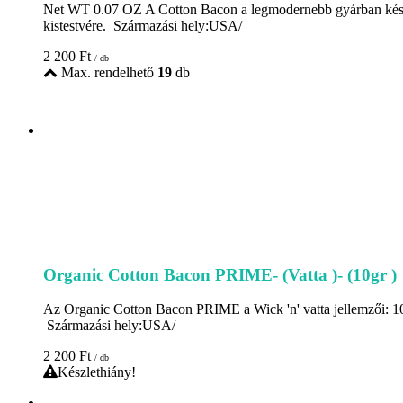
Net WT 0.07 OZ A Cotton Bacon a legmodernebb gyárban kész
kistestvére. Származási hely:USA/
2 200
Ft
/ db
Max. rendelhető
19
db
Organic Cotton Bacon PRIME- (Vatta )- (10gr )
Az Organic Cotton Bacon PRIME a Wick 'n' vatta jellemzői: 1
Származási hely:USA/
2 200
Ft
/ db
Készlethiány!