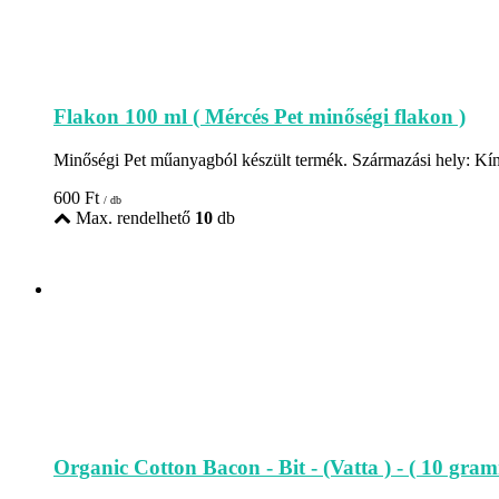
Flakon 100 ml ( Mércés Pet minőségi flakon )
Minőségi Pet műanyagból készült termék. Származási hely: Kí
600
Ft
/ db
Max. rendelhető
10
db
Organic Cotton Bacon - Bit - (Vatta ) - ( 10 gra