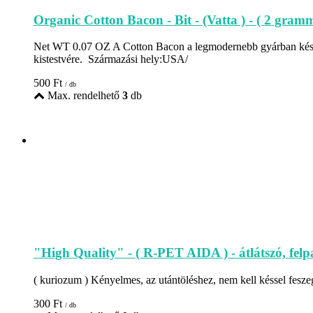
Organic Cotton Bacon - Bit - (Vatta ) - ( 2 gramm
Net WT 0.07 OZ A Cotton Bacon a legmodernebb gyárban kész
kistestvére. Származási hely:USA/
500
Ft
/ db
Max. rendelhető
3
db
"High Quality" - ( R-PET AIDA ) - átlátszó, felp
( kuriozum ) Kényelmes, az utántöléshez, nem kell késsel feszege
300
Ft
/ db