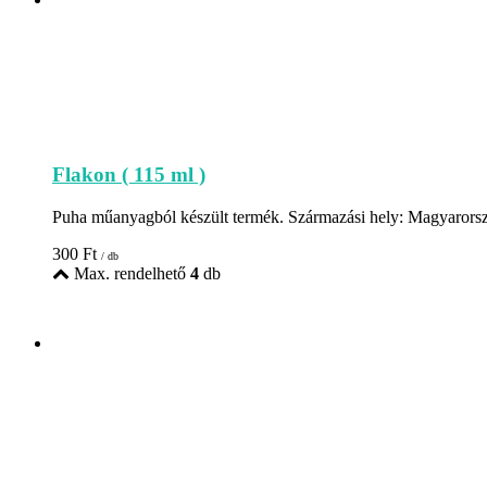
Flakon ( 115 ml )
Puha műanyagból készült termék. Származási hely: Magyarors
300
Ft
/ db
Max. rendelhető
4
db