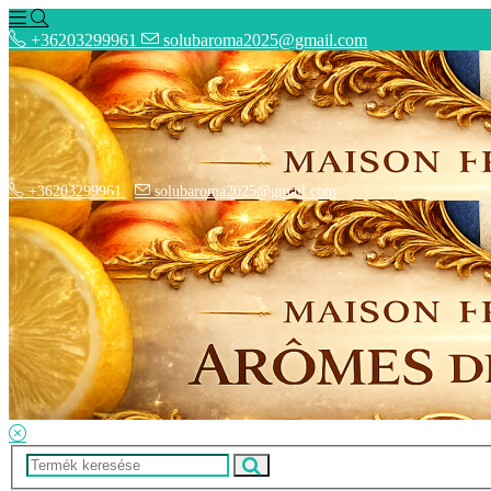
+36203299961
solubaroma2025@gmail.com
+36203299961
solubaroma2025@gmail.com
Hírek
SZÁLLÍTÁSI OPCIÓK - Fizetési információk
Elérhetőségek
Adatkezelési tájékoztató
ÁSZF