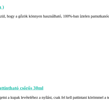
 )
ül, hogy a gőzök könnyen használható, 100%-ban íztelen pamutkanóc
attintható csőrős 30ml
tni a kupak levételéhez a nyílást, csak fel kell pattintani körömmel a te