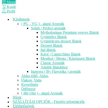
Menü
Kosár
Profil
Kínálatunk
( PG - VG ) - alapú Aromák
Solub / Perfect aromák
Mythologique Premium vegyes Illatok
Gyümölcs Illatok
Gyümölcsös dessert Illatok
Dessert Illatok
Ital illatok
Kávé / Capucchino Illatok
Menthol / Menta / Rágógumi Illatok
Classic Aromák
Adalék Illatokhoz
Inawera ( By Flavorika ) aromák
Akku töltő, Akku,
Flakon, Vatta
Keverőgép
Diffurzor
( Illó Olaj ) - alapú Aromák
Hírek
SZÁLLÍTÁSI OPCIÓK - Fizetési információk
Elérhetőségek