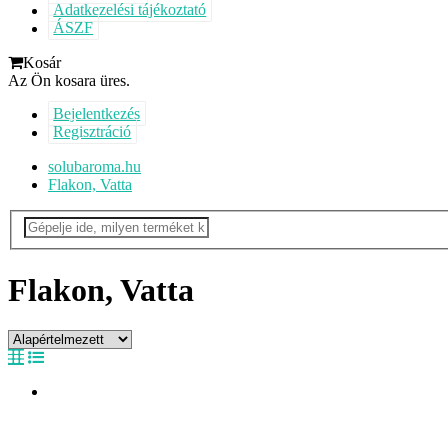
Adatkezelési tájékoztató
ÁSZF
Kosár
Az Ön kosara üres.
Bejelentkezés
Regisztráció
solubaroma.hu
Flakon, Vatta
Flakon, Vatta