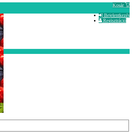
Kosár
Bejelentkezés
Regisztráció