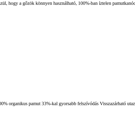
ül, hogy a gőzök könnyen használható, 100%-ban íztelen pamutkanóc
00% organikus pamut 33%-kal gyorsabb felszívódás Visszazárható uta