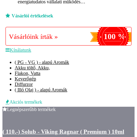
energiatudatos vállalati működés…
Vásárlói értékelések
100 %
Vásárlóink írták »
Kínálatunk
( PG - VG ) - alapú Aromák
Akku töltő, Akku,
Flakon, Vatta
Keverőgép
Diffurzor
( Illó Olaj ) - alapú Aromák
Akciós termékek
Legnépszerűbb termékek
( 110.-) Solub - Viking Ragnar ( Premium ) 10ml