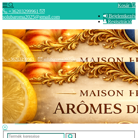
Kosár
+36203299961
Bejelentkezés
solubaroma2025@gmail.com
Regisztráció
+36203299961
solubaroma2025@gmail.com
Hírek
SZÁLLÍTÁSI OPCIÓK - Fizetési információk
Elérhetőségek
Adatkezelési tájékoztató
ÁSZF