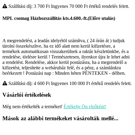
Szállítási díj: 3 700
Ft
Ingyenes 70 000
Ft
értékű rendelés felett.
MPL csomag Házhozszállítás kts.4.600.-ft.(Előre utalás)
A megrendelést, a leadás idelyétöl számítva, ( 24 órán át ) tudjuk
tárolni összekészítve, ha ez idő alatt nem kerül kifizetésre, a
termékek automatikusan visszakerülnek a raktár készletünkbe, és a
rendelése, törlésre kerül ! Természetesen, ilyenkor újra le lehet adni
a rendelést. Rendelése, akkor kerül postázásra, ha a megrendelő a
kifizetést, teljesítette a webáruház felé, és a pénz, a számlánkra
beérkezett ! Postázási nap : Minden héten PÉNTEKEN - délben.
Szállítási díj: 4 600
Ft
Ingyenes 100 000
Ft
értékű rendelés felett.
Vásárlói értékelések
Még nem értékelték a terméket!
Értékelje Ön elsőként!
Mások az alábbi termékeket vásárolták mellé...