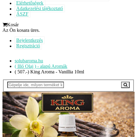
Elérhetőségek
Adatkezelési tájékoztató
ÁSZF
Kosár
Az Ön kosara üres.
Bejelentkezés
Regisztráció
solubaroma.hu
( Illó Olaj ) - alapú Aromák
( 507.-) King Aroma - Vanillia 10ml