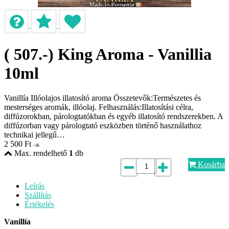
( 507.-) King Aroma - Vanillia
10ml
Vanillía Illóolajos illatosító aroma Összetevők:Természetes és
mesterséges aromák, illóolaj. Felhasználás:Illatosítási célra,
diffúzorokban, párologtatókban és egyéb illatosító rendszerekben. A
diffúzorban vagy párologtató eszközben történő használathoz
technikai jellegű…
2 500
Ft
/ db
Max. rendelhető
1
db
Kosárba
Leírás
Szállítás
Értékelés
Vanillía