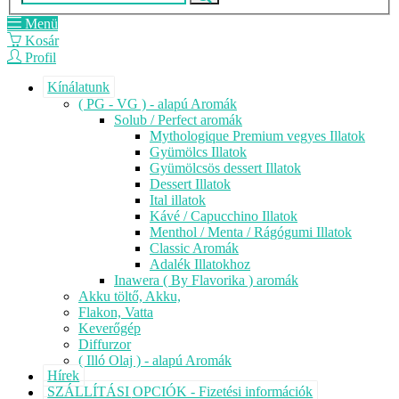
Menü
Kosár
Profil
Kínálatunk
( PG - VG ) - alapú Aromák
Solub / Perfect aromák
Mythologique Premium vegyes Illatok
Gyümölcs Illatok
Gyümölcsös dessert Illatok
Dessert Illatok
Ital illatok
Kávé / Capucchino Illatok
Menthol / Menta / Rágógumi Illatok
Classic Aromák
Adalék Illatokhoz
Inawera ( By Flavorika ) aromák
Akku töltő, Akku,
Flakon, Vatta
Keverőgép
Diffurzor
( Illó Olaj ) - alapú Aromák
Hírek
SZÁLLÍTÁSI OPCIÓK - Fizetési információk