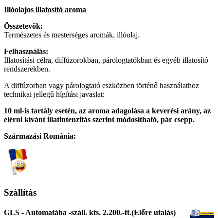
Illóolajos illatosító aroma
Összetevők:
Természetes és mesterséges aromák, illóolaj.
Felhasználás:
Illatosítási célra, diffúzorokban, párologtatókban és egyéb illatosító
rendszerekben.
A diffúzorban vagy párologtató eszközben történő használathoz
technikai jellegű hígítási javaslat:
10 ml-is tartály esetén, az aroma adagolása a keverési arány, az
elérni kívánt illatintenzitás szerint módosítható, pár csepp.
Származási Románia:
Szállítás
GLS - Automatába -száll. kts. 2.200.-ft.(Előre utalás)