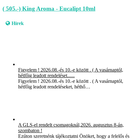
( 505.-) King Aroma - Eucalipt 10ml
Hírek
Figyelem ! 2026.08.-és 10.-e között . ( A vasárnaptól,
hétfőig leadott rendeléset......
Figyelem ! 2026.08.-és 10.-e között . ( A vasárnaptól,
hétfőig leadott rendeléseket, héthő…
A GLS-el rendelt csomagoknál,2026. augusztus 8-án,
szombaton !
Ezúton szeretnénk tájékoztatni Önöket, hogy a felelős és