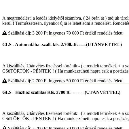
A megrendelést, a leadás idelyétől számítva, ( 24 órán át ) tudjuk táro
kerül ! Természetesen, ilyenkor újra le lehet adni a rendelést. Rendelés
Szállítási díj: 3 200
Ft
Ingyenes 70 000
Ft
értékű rendelés felett.
GLS - Automatába -száll. kts. 2.700.-ft. -----(UTÁNVÉTTEL)
A kiszállítás, Utánvétes fizetéssel történik - ( a rendelt termékek 
CSüTÖRTÖK - PÉNTEK ! ( Ha munkaszüneti napra esik a postázás,, 
Szállítási díj: 2 700
Ft
Ingyenes 50 000
Ft
értékű rendelés felett.
GLS - Házhoz szállítás Kts. 3700 ft. ---------(UTÁNVÉTTEL)
A kiszállítás, Utánvétes fizetéssel történik - ( a rendelt termékek 
CSüTÖRTÖK - PÉNTEK ! ( Ha munkaszüneti napra esik a postázás,, 
Szállítási díj: 3 700
Ft
Ingyenes 70 000
Ft
értékű rendelés felett.