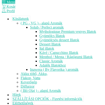
Menü
Kosár
Profil
Kínálatunk
( PG - VG ) - alapú Aromák
Solub / Perfect aromák
Mythologique Premium vegyes Illatok
Gyümölcs Illatok
Gyümölcsös dessert Illatok
Dessert Illatok
Ital illatok
Kávé / Capucchino Illatok
Menthol / Menta / Rágógumi Illatok
Classic Aromák
Adalék Illatokhoz
Inawera ( By Flavorika ) aromák
Akku töltő, Akku,
Flakon, Vatta
Keverőgép
Diffurzor
( Illó Olaj ) - alapú Aromák
Hírek
SZÁLLÍTÁSI OPCIÓK - Fizetési információk
Elérhetőségek