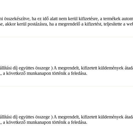
lni összekészítve, ha ez idő alatt nem kerül kifizetésre, a termékek auto
e, akkor kerül postázásra, ha a megrendelő a kifizetést, teljesítette a w
+ a szállítási díj együttes összege ) A megrendelt, kifizetett küldemé
a következő munkanapon történik a feledása.
+ a szállítási díj együttes összege ) A megrendelt, kifizetett küldemé
a következő munkanapon történik a feledása.