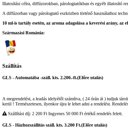
Illatosítási célra, diffúzorokban, párologtatókban és egyéb illatosító r
A diffúzorban vagy párologtató eszközben történő használathoz technika
10 ml-is tartály esetén, az aroma adagolása a keverési arány, az el
Származási Románia:
Szállítás
GLS - Automatába -száll. kts. 2.200.-ft.(Előre utalás)
A megrendelést, a leadás idelyétől számítva, ( 24 órán át ) tudjuk táro
kerül ! Természetesen, ilyenkor újra le lehet adni a rendelést. Rendelés
Szállítási díj: 2 200
Ft
Ingyenes 50 000
Ft
értékű rendelés felett.
GLS - Házhozszállítás száll. kts. 3.200 Ft.(Előre utalás)