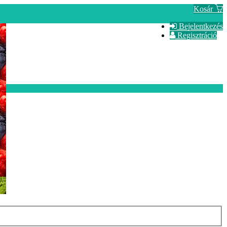
Kosár
Bejelentkezés
Regisztráció