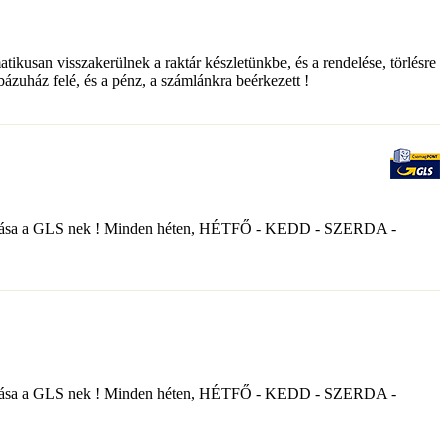
matikusan visszakerülnek a raktár készletünkbe, és a rendelése, törlésre
ebázuház felé, és a pénz, a számlánkra beérkezett !
nyek átadása a GLS nek ! Minden héten, HÉTFŐ - KEDD - SZERDA -
nyek átadása a GLS nek ! Minden héten, HÉTFŐ - KEDD - SZERDA -