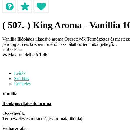
( 507.-) King Aroma - Vanillia 
Vanillía Illóolajos illatosító aroma Összetevők:Természetes és mesters
párologtató eszközben történő használathoz technikai jellegű…
2 500
Ft
/ db
Max. rendelhető
1
db
Leírás
Szállítás
Értékelés
Vanillía
Illóolajos illatosító aroma
Összetevők:
Természetes és mesterséges aromák, illóolaj.
Felhasználás: