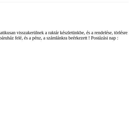
matikusan visszakerülnek a raktár készletünkbe, és a rendelése, törlésre
ebáruház felé, és a pénz, a számlánkra beérkezett ! Postázási nap :