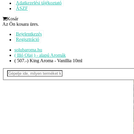
Adatkezelési tájékoztató
ÁSZF
Kosár
Az Ön kosara üres.
Bejelentkezés
Regisztráció
solubaroma.hu
( Illó Olaj ) - alapú Aromák
( 507.-) King Aroma - Vanillia 10ml