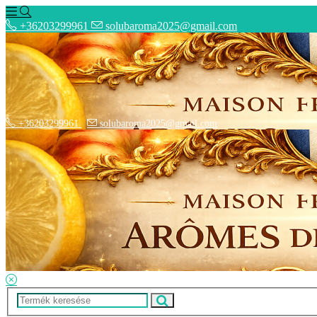
+36203299961
solubaroma2025@gmail.com
+36203299961
solubaroma2025@gmail.com
Hírek
SZÁLLÍTÁSI OPCIÓK - Fizetési információk
Elérhetőségek
Adatkezelési tájékoztató
ÁSZF