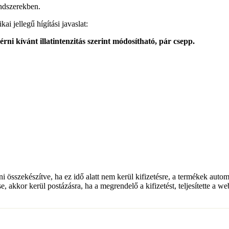
endszerekben.
i jellegű hígítási javaslat:
érni kívánt illatintenzitás szerint módosítható, pár csepp.
lni összekészítve, ha ez idő alatt nem kerül kifizetésre, a termékek auto
e, akkor kerül postázásra, ha a megrendelő a kifizetést, teljesítette a w