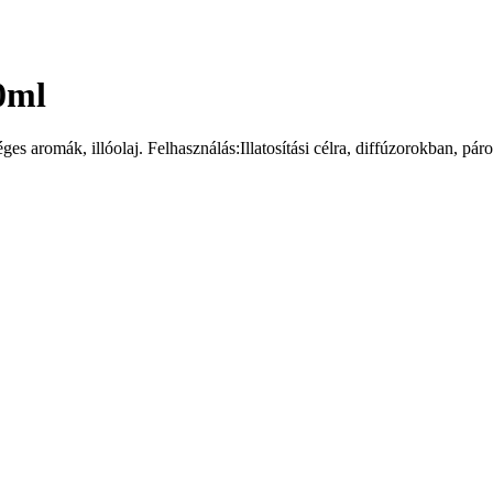
10ml
éges aromák, illóolaj. Felhasználás:Illatosítási célra, diffúzorokban, pá