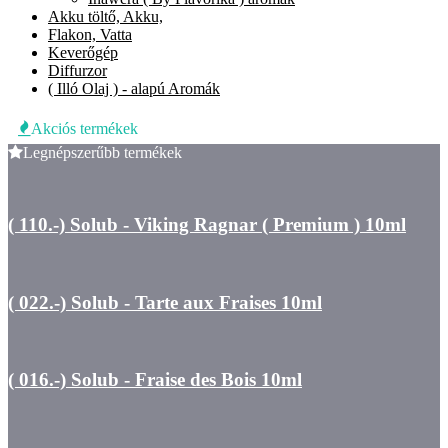
Akku töltő, Akku,
Flakon, Vatta
Keverőgép
Diffurzor
( Illó Olaj ) - alapú Aromák
Akciós termékek
Legnépszerűbb termékek
( 110.-) Solub - Viking Ragnar ( Premium ) 10ml
( 022.-) Solub - Tarte aux Fraises 10ml
( 016.-) Solub - Fraise des Bois 10ml