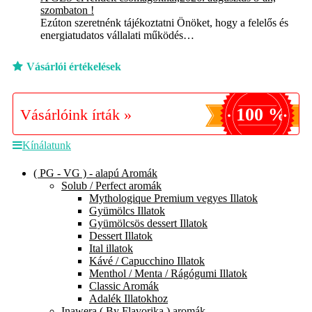
szombaton !
Ezúton szeretnénk tájékoztatni Önöket, hogy a felelős és
energiatudatos vállalati működés…
Vásárlói értékelések
100 %
Vásárlóink írták »
Kínálatunk
( PG - VG ) - alapú Aromák
Solub / Perfect aromák
Mythologique Premium vegyes Illatok
Gyümölcs Illatok
Gyümölcsös dessert Illatok
Dessert Illatok
Ital illatok
Kávé / Capucchino Illatok
Menthol / Menta / Rágógumi Illatok
Classic Aromák
Adalék Illatokhoz
Inawera ( By Flavorika ) aromák