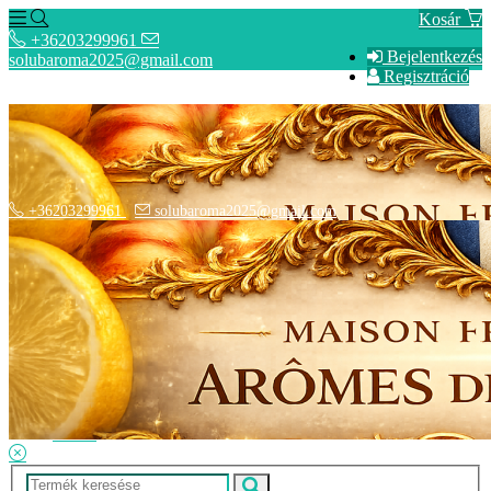
Kosár
+36203299961
Bejelentkezés
solubaroma2025@gmail.com
Regisztráció
+36203299961
solubaroma2025@gmail.com
Hírek
SZÁLLÍTÁSI OPCIÓK - Fizetési információk
Elérhetőségek
Adatkezelési tájékoztató
ÁSZF