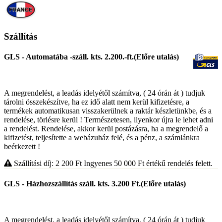
Szállítás
GLS - Automatába -száll. kts. 2.200.-ft.(Előre utalás)
A megrendelést, a leadás idelyétől számítva, ( 24 órán át ) tudjuk
tárolni összekészítve, ha ez idő alatt nem kerül kifizetésre, a
termékek automatikusan visszakerülnek a raktár készletünkbe, és a
rendelése, törlésre kerül ! Természetesen, ilyenkor újra le lehet adni
a rendelést. Rendelése, akkor kerül postázásra, ha a megrendelő a
kifizetést, teljesítette a webázuház felé, és a pénz, a számlánkra
beérkezett !
Szállítási díj: 2 200
Ft
Ingyenes 50 000
Ft
értékű rendelés felett.
GLS - Házhozszállítás száll. kts. 3.200 Ft.(Előre utalás)
A megrendelést, a leadás idelyétől számítva, ( 24 órán át ) tudjuk