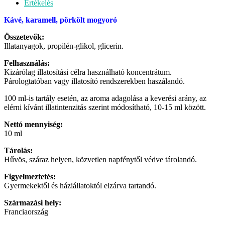
Értékelés
Kávé, karamell, pörkölt mogyoró
Összetevők:
Illatanyagok, propilén-glikol, glicerin.
Felhasználás:
Kizárólag illatosítási célra használható koncentrátum.
Párologtatóban vagy illatosító rendszerekben haszálandó.
100 ml-is tartály esetén, az aroma adagolása a keverési arány, az
elérni kívánt illatintenzitás szerint módosítható, 10-15 ml között.
Nettó mennyiség:
10 ml
Tárolás:
Hűvös, száraz helyen, közvetlen napfénytől védve tárolandó.
Figyelmeztetés:
Gyermekektől és háziállatoktól elzárva tartandó.
Származási hely:
Franciaország