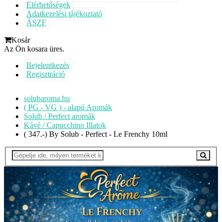
Elérhetőségek
Adatkezelési tájékoztató
ÁSZF
Kosár
Az Ön kosara üres.
Bejelentkezés
Regisztráció
solubaroma.hu
( PG - VG ) - alapú Aromák
Solub / Perfect aromák
Kávé / Capucchino Illatok
( 347.-) By Solub - Perfect - Le Frenchy 10ml