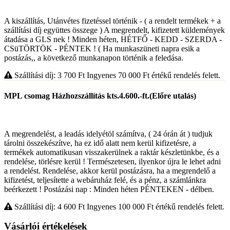
A kiszállítás, Utánvétes fizetéssel történik - ( a rendelt termékek + a
szállítási díj együttes összege ) A megrendelt, kifizetett küldemények
átadása a GLS nek ! Minden héten, HÉTFŐ - KEDD - SZERDA -
CSüTÖRTÖK - PÉNTEK ! ( Ha munkaszüneti napra esik a
postázás,, a következő munkanapon történik a feledása.
Szállítási díj: 3 700
Ft
Ingyenes 70 000
Ft
értékű rendelés felett.
MPL csomag Házhozszállítás kts.4.600.-ft.(Előre utalás)
A megrendelést, a leadás idelyétöl számítva, ( 24 órán át ) tudjuk
tárolni összekészítve, ha ez idő alatt nem kerül kifizetésre, a
termékek automatikusan visszakerülnek a raktár készletünkbe, és a
rendelése, törlésre kerül ! Természetesen, ilyenkor újra le lehet adni
a rendelést. Rendelése, akkor kerül postázásra, ha a megrendelő a
kifizetést, teljesítette a webáruház felé, és a pénz, a számlánkra
beérkezett ! Postázási nap : Minden héten PÉNTEKEN - délben.
Szállítási díj: 4 600
Ft
Ingyenes 100 000
Ft
értékű rendelés felett.
Vásárlói értékelések