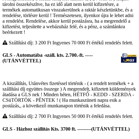
tárolni összekészítve, ha ez idő alatt nem kerül kifizetésre, a
termékek automatikusan visszakerülnek a raktár készletünkbe, és a
rendelése, törlésre kerül ! Természetesen, ilyenkor újra le lehet adni
a rendelést. Rendelése, akkor kerül postázásra, ha a megrendelő a
kifizetést, teljesítette a webázuház felé, és a pénz, a számlánkra
beérkezett !
Szállítási díj: 3 200
Ft
Ingyenes 70 000
Ft
értékű rendelés felett.
GLS - Automatába -száll. kts. 2.700.-ft. -----
(UTÁNVÉTTEL)
A kiszállítás, Utánvétes fizetéssel történik - ( a rendelt termékek + a
szállítási díj együttes összege ) A megrendelt, kifizetett küldemények
átadása a GLS nek ! Minden héten, HÉTFŐ - KEDD - SZERDA -
CSüTÖRTÖK - PÉNTEK ! ( Ha munkaszüneti napra esik a
postázás,, a következő munkanapon történik a feledása.
Szállítási díj: 2 700
Ft
Ingyenes 50 000
Ft
értékű rendelés felett.
GLS - Házhoz szállítás Kts. 3700 ft. ---------(UTÁNVÉTTEL)