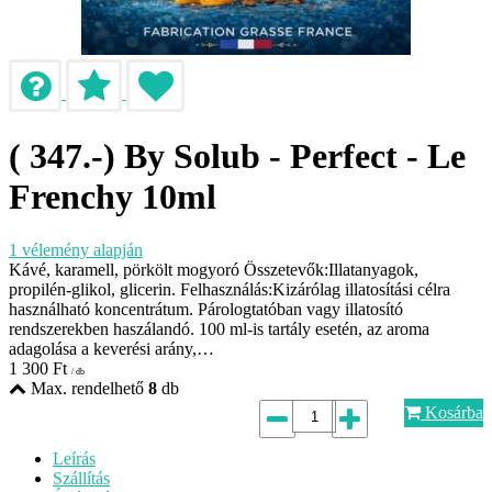
( 347.-) By Solub - Perfect - Le
Frenchy 10ml
1
vélemény alapján
Kávé, karamell, pörkölt mogyoró Összetevők:Illatanyagok,
propilén-glikol, glicerin. Felhasználás:Kizárólag illatosítási célra
használható koncentrátum. Párologtatóban vagy illatosító
rendszerekben haszálandó. 100 ml-is tartály esetén, az aroma
adagolása a keverési arány,…
1 300
Ft
/ db
Max. rendelhető
8
db
Kosárba
Leírás
Szállítás