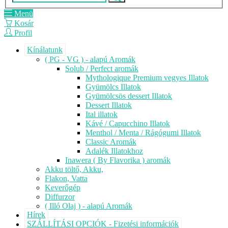
Menü
Kosár
Profil
Kínálatunk
( PG - VG ) - alapú Aromák
Solub / Perfect aromák
Mythologique Premium vegyes Illatok
Gyümölcs Illatok
Gyümölcsös dessert Illatok
Dessert Illatok
Ital illatok
Kávé / Capucchino Illatok
Menthol / Menta / Rágógumi Illatok
Classic Aromák
Adalék Illatokhoz
Inawera ( By Flavorika ) aromák
Akku töltő, Akku,
Flakon, Vatta
Keverőgép
Diffurzor
( Illó Olaj ) - alapú Aromák
Hírek
SZÁLLÍTÁSI OPCIÓK - Fizetési információk