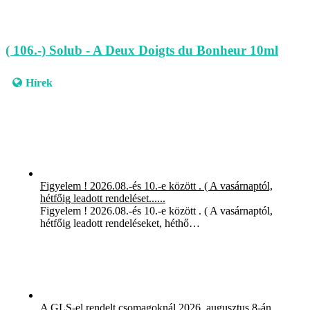
( 106.-) Solub - A Deux Doigts du Bonheur 10ml
Hírek
Figyelem ! 2026.08.-és 10.-e között . ( A vasárnaptól,
hétfőig leadott rendeléset......
Figyelem ! 2026.08.-és 10.-e között . ( A vasárnaptól,
hétfőig leadott rendeléseket, héthő…
A GLS-el rendelt csomagoknál,2026. augusztus 8-án,