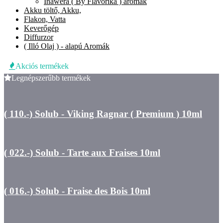
Inawera ( By Flavorika ) aromák
Akku töltő, Akku,
Flakon, Vatta
Keverőgép
Diffurzor
( Illó Olaj ) - alapú Aromák
Akciós termékek
Legnépszerűbb termékek
( 110.-) Solub - Viking Ragnar ( Premium ) 10ml
( 022.-) Solub - Tarte aux Fraises 10ml
( 016.-) Solub - Fraise des Bois 10ml