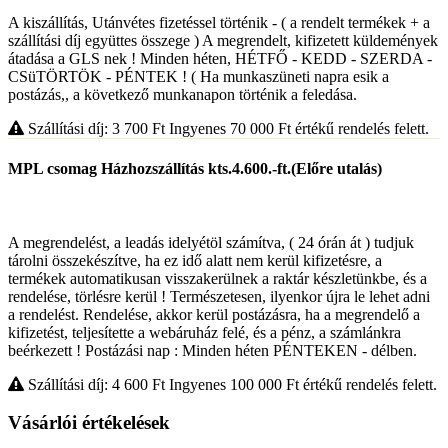
A kiszállítás, Utánvétes fizetéssel történik - ( a rendelt termékek + a
szállítási díj együttes összege ) A megrendelt, kifizetett küldemények
átadása a GLS nek ! Minden héten, HÉTFŐ - KEDD - SZERDA -
CSüTÖRTÖK - PÉNTEK ! ( Ha munkaszüneti napra esik a
postázás,, a következő munkanapon történik a feledása.
Szállítási díj: 3 700
Ft
Ingyenes 70 000
Ft
értékű rendelés felett.
MPL csomag Házhozszállítás kts.4.600.-ft.(Előre utalás)
A megrendelést, a leadás idelyétöl számítva, ( 24 órán át ) tudjuk
tárolni összekészítve, ha ez idő alatt nem kerül kifizetésre, a
termékek automatikusan visszakerülnek a raktár készletünkbe, és a
rendelése, törlésre kerül ! Természetesen, ilyenkor újra le lehet adni
a rendelést. Rendelése, akkor kerül postázásra, ha a megrendelő a
kifizetést, teljesítette a webáruház felé, és a pénz, a számlánkra
beérkezett ! Postázási nap : Minden héten PÉNTEKEN - délben.
Szállítási díj: 4 600
Ft
Ingyenes 100 000
Ft
értékű rendelés felett.
Vásárlói értékelések