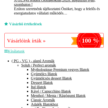
A GLS-el rendelt csomagoknál,2026. augusztus 8-án,
szombaton !
Ezúton szeretnénk tájékoztatni Önöket, hogy a felelős és
energiatudatos vállalati működés…
Vásárlói értékelések
100 %
Vásárlóink írták »
Kínálatunk
( PG - VG ) - alapú Aromák
Solub / Perfect aromák
Mythologique Premium vegyes Illatok
Gyümölcs Illatok
Gyümölcsös dessert Illatok
Dessert Illatok
Ital illatok
Kávé / Capucchino Illatok
Menthol / Menta / Rágógumi Illatok
Classic Aromák
Adalék Illatokhoz