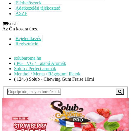
Elérhetőségek
Adatkezelési tájékoztató
ÁSZF
Kosár
Az Ön kosara üres.
Bejelentkezés
Regisztráció
solubaroma.hu
( PG - VG ) - alapú Aromák
Solub / Perfect aromák
Menthol / Menta / Rágógumi Illatok
( 124.-) Solub - Chewing Gum Fraise 10ml