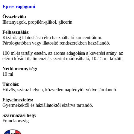
Epres rágógumi
Összetevők:
Illatanyagok, propilén-glikol, glicerin.
Felhasználás:
Kizárólag illatosítási célra használható koncentrátum.
Párologtatóban vagy illatosító rendszerekben haszálandó.
100 ml-is tartály esetén, az aroma adagolása a keverési arány, az
elérni kívánt illatintenzitás szerint módosítható, 10-15 ml között.
Nettó mennyiség:
10 ml
Tárolás:
Hűvös, száraz helyen, közvetlen napfénytől védve tárolandó.
Figyelmeztetés:
Gyermekektől és háziállatoktól elzárva tartandó.
Származási hely:
Franciaország