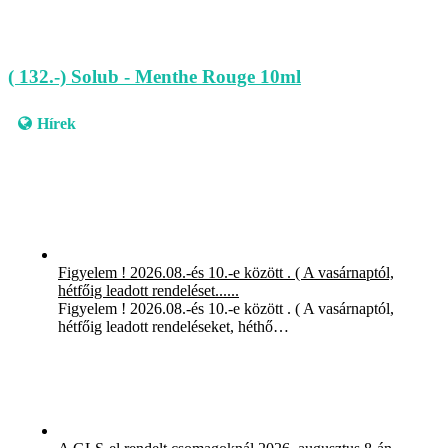
( 132.-) Solub - Menthe Rouge 10ml
Hírek
Figyelem ! 2026.08.-és 10.-e között . ( A vasárnaptól,
hétfőig leadott rendeléset......
Figyelem ! 2026.08.-és 10.-e között . ( A vasárnaptól,
hétfőig leadott rendeléseket, héthő…