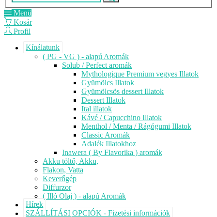
Menü
Kosár
Profil
Kínálatunk
( PG - VG ) - alapú Aromák
Solub / Perfect aromák
Mythologique Premium vegyes Illatok
Gyümölcs Illatok
Gyümölcsös dessert Illatok
Dessert Illatok
Ital illatok
Kávé / Capucchino Illatok
Menthol / Menta / Rágógumi Illatok
Classic Aromák
Adalék Illatokhoz
Inawera ( By Flavorika ) aromák
Akku töltő, Akku,
Flakon, Vatta
Keverőgép
Diffurzor
( Illó Olaj ) - alapú Aromák
Hírek
SZÁLLÍTÁSI OPCIÓK - Fizetési információk