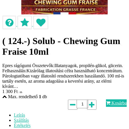
( 124.-) Solub - Chewing Gum
Fraise 10ml
Epres rágógumi Összetevők:Illatanyagok, propilén-glikol, glicerin.
Felhasználás:Kizárólag illatosítási célra használható koncentrátum.
Párologtatóban vagy illatosító rendszerekben haszálandó. 100 ml-is
tartály esetén, az aroma adagolása a keverési arány, az elérni
kívánt…
1 300
Ft
/ db
Max. rendelhető
1
db
Kosárba
Leírás
Szállítás
Értékelés