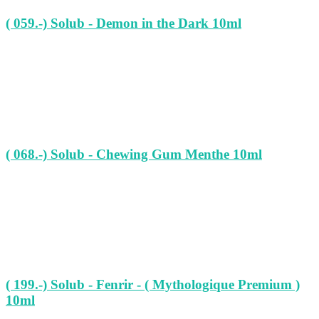
( 059.-) Solub - Demon in the Dark 10ml
( 068.-) Solub - Chewing Gum Menthe 10ml
( 199.-) Solub - Fenrir - ( Mythologique Premium )
10ml