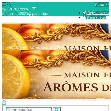
Kosár
+36203299961
Bejelentkezés
solubaroma2025@gmail.com
Regisztráció
+36203299961
solubaroma2025@gmail.com
Hírek
SZÁLLÍTÁSI OPCIÓK - Fizetési információk
Elérhetőségek
Adatkezelési tájékoztató
ÁSZF