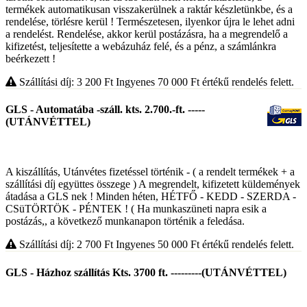
termékek automatikusan visszakerülnek a raktár készletünkbe, és a
rendelése, törlésre kerül ! Természetesen, ilyenkor újra le lehet adni
a rendelést. Rendelése, akkor kerül postázásra, ha a megrendelő a
kifizetést, teljesítette a webázuház felé, és a pénz, a számlánkra
beérkezett !
Szállítási díj: 3 200
Ft
Ingyenes 70 000
Ft
értékű rendelés felett.
GLS - Automatába -száll. kts. 2.700.-ft. -----
(UTÁNVÉTTEL)
A kiszállítás, Utánvétes fizetéssel történik - ( a rendelt termékek + a
szállítási díj együttes összege ) A megrendelt, kifizetett küldemények
átadása a GLS nek ! Minden héten, HÉTFŐ - KEDD - SZERDA -
CSüTÖRTÖK - PÉNTEK ! ( Ha munkaszüneti napra esik a
postázás,, a következő munkanapon történik a feledása.
Szállítási díj: 2 700
Ft
Ingyenes 50 000
Ft
értékű rendelés felett.
GLS - Házhoz szállítás Kts. 3700 ft. ---------(UTÁNVÉTTEL)