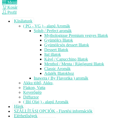
Menü
Kosár
Profil
Kínálatunk
( PG - VG ) - alapú Aromák
Solub / Perfect aromák
Mythologique Premium vegyes Illatok
Gyümölcs Illatok
Gyümölcsös dessert Illatok
Dessert Illatok
Ital illatok
Kávé / Capucchino Illatok
Menthol / Menta / Rágógumi Illatok
Classic Aromák
Adalék Illatokhoz
Inawera ( By Flavorika ) aromák
Akku töltő, Akku,
Flakon, Vatta
Keverőgép
Diffurzor
( Illó Olaj ) - alapú Aromák
Hírek
SZÁLLÍTÁSI OPCIÓK - Fizetési információk
Elérhetőségek