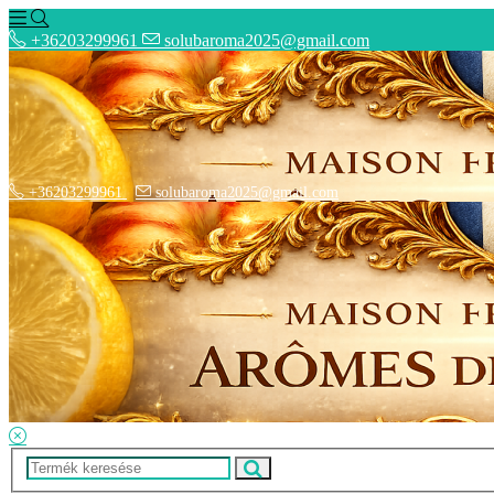
+36203299961
solubaroma2025@gmail.com
+36203299961
solubaroma2025@gmail.com
Hírek
SZÁLLÍTÁSI OPCIÓK - Fizetési információk
Elérhetőségek
Adatkezelési tájékoztató
ÁSZF