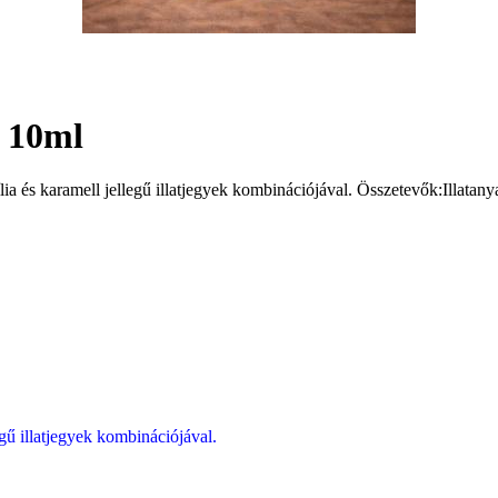
4 10ml
ia és karamell jellegű illatjegyek kombinációjával. Összetevők:Illatanyag
gű illatjegyek kombinációjával.