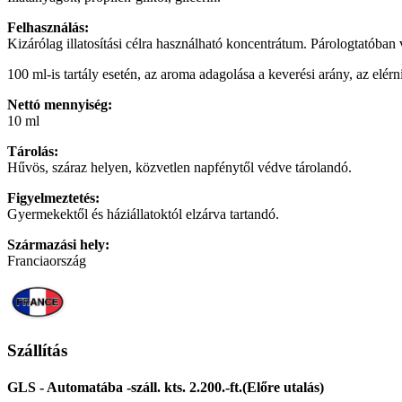
Felhasználás:
Kizárólag illatosítási célra használható koncentrátum. Párologtatóban
100 ml-is tartály esetén, az aroma adagolása a keverési arány, az elérni
Nettó mennyiség:
10 ml
Tárolás:
Hűvös, száraz helyen, közvetlen napfénytől védve tárolandó.
Figyelmeztetés:
Gyermekektől és háziállatoktól elzárva tartandó.
Származási hely:
Franciaország
Szállítás
GLS - Automatába -száll. kts. 2.200.-ft.(Előre utalás)