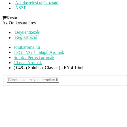
Adatkezelési tájékoztató
ÁSZF
Kosár
Az Ön kosara üres.
Bejelentkezés
Regisztráció
solubaroma.hu
( PG - VG ) - alapú Aromák
Solub / Perfect aromák
Classic Aromák
( 048.-) Solub - ( Classic ) - RY 4 10ml