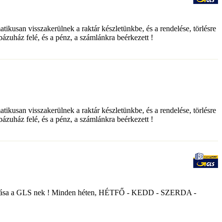
matikusan visszakerülnek a raktár készletünkbe, és a rendelése, törlésre
ebázuház felé, és a pénz, a számlánkra beérkezett !
matikusan visszakerülnek a raktár készletünkbe, és a rendelése, törlésre
ebázuház felé, és a pénz, a számlánkra beérkezett !
nyek átadása a GLS nek ! Minden héten, HÉTFŐ - KEDD - SZERDA -