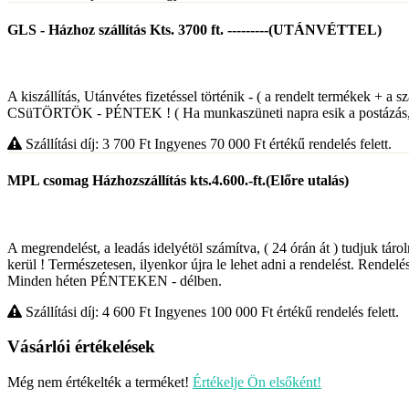
GLS - Házhoz szállítás Kts. 3700 ft. ---------(UTÁNVÉTTEL)
A kiszállítás, Utánvétes fizetéssel történik - ( a rendelt termékek 
CSüTÖRTÖK - PÉNTEK ! ( Ha munkaszüneti napra esik a postázás,, 
Szállítási díj: 3 700
Ft
Ingyenes 70 000
Ft
értékű rendelés felett.
MPL csomag Házhozszállítás kts.4.600.-ft.(Előre utalás)
A megrendelést, a leadás idelyétöl számítva, ( 24 órán át ) tudjuk táro
kerül ! Természetesen, ilyenkor újra le lehet adni a rendelést. Rendelés
Minden héten PÉNTEKEN - délben.
Szállítási díj: 4 600
Ft
Ingyenes 100 000
Ft
értékű rendelés felett.
Vásárlói értékelések
Még nem értékelték a terméket!
Értékelje Ön elsőként!