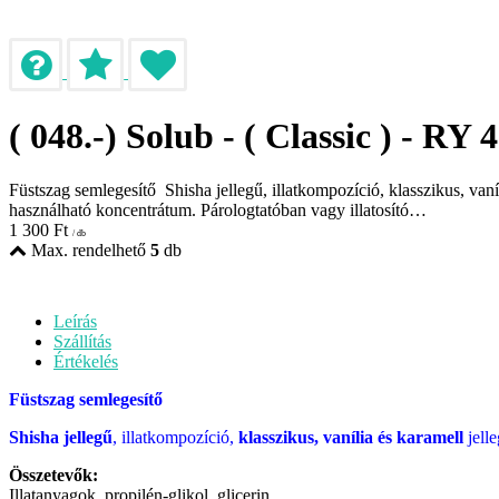
( 048.-) Solub - ( Classic ) - RY 
Füstszag semlegesítő Shisha jellegű, illatkompozíció, klasszikus, vaníl
használható koncentrátum. Párologtatóban vagy illatosító…
1 300
Ft
/ db
Max. rendelhető
5
db
Leírás
Szállítás
Értékelés
Füstszag semlegesítő
Shisha jellegű
, illatkompozíció,
klasszikus, vanília és karamell
jelle
Összetevők:
Illatanyagok, propilén-glikol, glicerin.