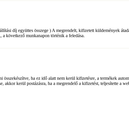
+ a szállítási díj együttes összege ) A megrendelt, kifizetett küldemé
a következő munkanapon történik a feledása.
lni összekészítve, ha ez idő alatt nem kerül kifizetésre, a termékek auto
e, akkor kerül postázásra, ha a megrendelő a kifizetést, teljesítette a w