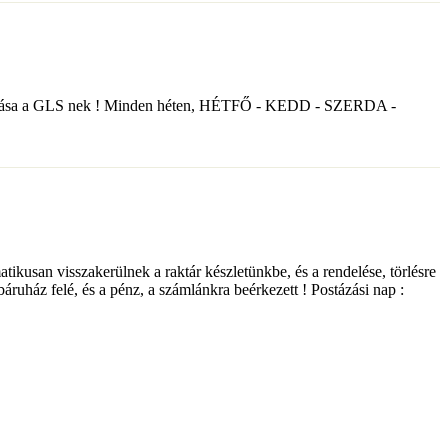
nyek átadása a GLS nek ! Minden héten, HÉTFŐ - KEDD - SZERDA -
matikusan visszakerülnek a raktár készletünkbe, és a rendelése, törlésre
ebáruház felé, és a pénz, a számlánkra beérkezett ! Postázási nap :