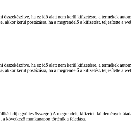
lni összekészítve, ha ez idő alatt nem kerül kifizetésre, a termékek auto
e, akkor kerül postázásra, ha a megrendelő a kifizetést, teljesítette a w
lni összekészítve, ha ez idő alatt nem kerül kifizetésre, a termékek auto
e, akkor kerül postázásra, ha a megrendelő a kifizetést, teljesítette a w
+ a szállítási díj együttes összege ) A megrendelt, kifizetett küldemé
a következő munkanapon történik a feledása.