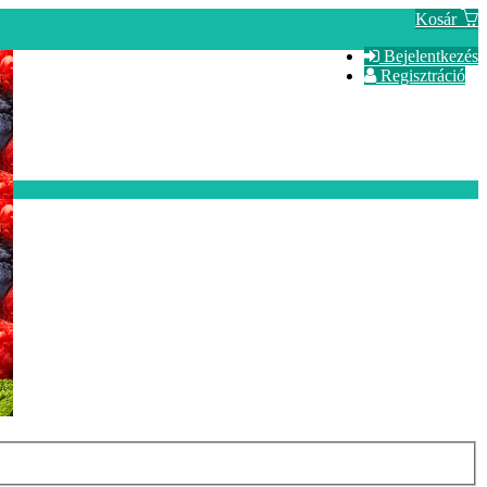
Kosár
Bejelentkezés
Regisztráció