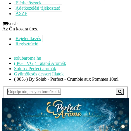
Elérhetőségek
Adatkezelési tájékoztató
ÁSZF
Kosár
Az Ön kosara üres.
Bejelentkezés
Regisztráció
solubaroma.hu
( PG - VG ) - alapú Aromák
Solub / Perfect aromák
Gyümölcsös dessert Illatok
( 005.-) By Solub - Perfect - Crumble aux Pommes 10ml