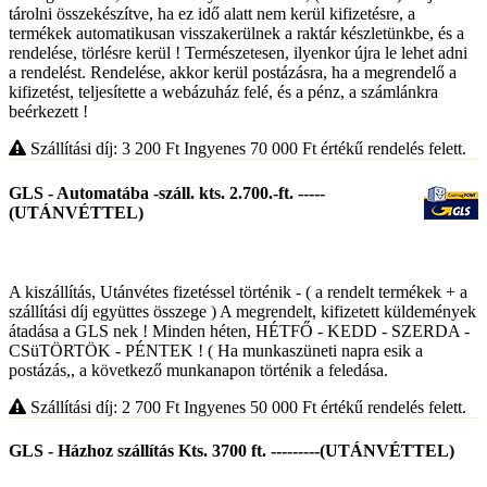
tárolni összekészítve, ha ez idő alatt nem kerül kifizetésre, a
termékek automatikusan visszakerülnek a raktár készletünkbe, és a
rendelése, törlésre kerül ! Természetesen, ilyenkor újra le lehet adni
a rendelést. Rendelése, akkor kerül postázásra, ha a megrendelő a
kifizetést, teljesítette a webázuház felé, és a pénz, a számlánkra
beérkezett !
Szállítási díj: 3 200
Ft
Ingyenes 70 000
Ft
értékű rendelés felett.
GLS - Automatába -száll. kts. 2.700.-ft. -----
(UTÁNVÉTTEL)
A kiszállítás, Utánvétes fizetéssel történik - ( a rendelt termékek + a
szállítási díj együttes összege ) A megrendelt, kifizetett küldemények
átadása a GLS nek ! Minden héten, HÉTFŐ - KEDD - SZERDA -
CSüTÖRTÖK - PÉNTEK ! ( Ha munkaszüneti napra esik a
postázás,, a következő munkanapon történik a feledása.
Szállítási díj: 2 700
Ft
Ingyenes 50 000
Ft
értékű rendelés felett.
GLS - Házhoz szállítás Kts. 3700 ft. ---------(UTÁNVÉTTEL)