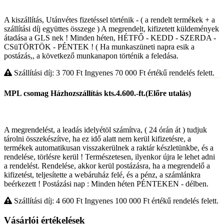
A kiszállítás, Utánvétes fizetéssel történik - ( a rendelt termékek + a
szállítási díj együttes összege ) A megrendelt, kifizetett küldemények
átadása a GLS nek ! Minden héten, HÉTFŐ - KEDD - SZERDA -
CSüTÖRTÖK - PÉNTEK ! ( Ha munkaszüneti napra esik a
postázás,, a következő munkanapon történik a feledása.
Szállítási díj: 3 700
Ft
Ingyenes 70 000
Ft
értékű rendelés felett.
MPL csomag Házhozszállítás kts.4.600.-ft.(Előre utalás)
A megrendelést, a leadás idelyétöl számítva, ( 24 órán át ) tudjuk
tárolni összekészítve, ha ez idő alatt nem kerül kifizetésre, a
termékek automatikusan visszakerülnek a raktár készletünkbe, és a
rendelése, törlésre kerül ! Természetesen, ilyenkor újra le lehet adni
a rendelést. Rendelése, akkor kerül postázásra, ha a megrendelő a
kifizetést, teljesítette a webáruház felé, és a pénz, a számlánkra
beérkezett ! Postázási nap : Minden héten PÉNTEKEN - délben.
Szállítási díj: 4 600
Ft
Ingyenes 100 000
Ft
értékű rendelés felett.
Vásárlói értékelések