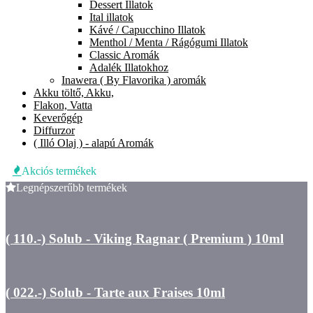
Dessert Illatok
Ital illatok
Kávé / Capucchino Illatok
Menthol / Menta / Rágógumi Illatok
Classic Aromák
Adalék Illatokhoz
Inawera ( By Flavorika ) aromák
Akku töltő, Akku,
Flakon, Vatta
Keverőgép
Diffurzor
( Illó Olaj ) - alapú Aromák
Akciós termékek
Legnépszerűbb termékek
( 110.-) Solub - Viking Ragnar ( Premium ) 10ml
( 022.-) Solub - Tarte aux Fraises 10ml