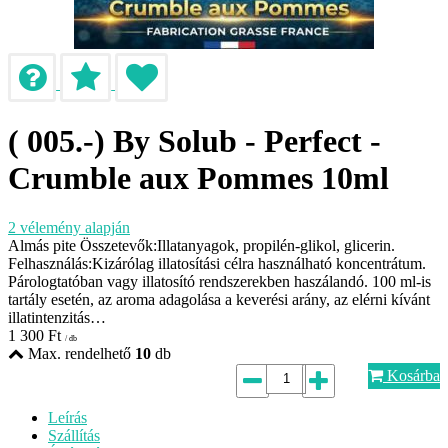
( 005.-) By Solub - Perfect -
Crumble aux Pommes 10ml
2
vélemény alapján
Almás pite Összetevők:Illatanyagok, propilén-glikol, glicerin.
Felhasználás:Kizárólag illatosítási célra használható koncentrátum.
Párologtatóban vagy illatosító rendszerekben haszálandó. 100 ml-is
tartály esetén, az aroma adagolása a keverési arány, az elérni kívánt
illatintenzitás…
1 300
Ft
/ db
Max. rendelhető
10
db
Kosárba
Leírás
Szállítás