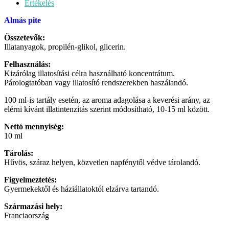
Értékelés
Almás pite
Összetevők:
Illatanyagok, propilén-glikol, glicerin.
Felhasználás:
Kizárólag illatosítási célra használható koncentrátum.
Párologtatóban vagy illatosító rendszerekben haszálandó.
100 ml-is tartály esetén, az aroma adagolása a keverési arány, az
elérni kívánt illatintenzitás szerint módosítható, 10-15 ml között.
Nettó mennyiség:
10 ml
Tárolás:
Hűvös, száraz helyen, közvetlen napfénytől védve tárolandó.
Figyelmeztetés:
Gyermekektől és háziállatoktól elzárva tartandó.
Származási hely:
Franciaország