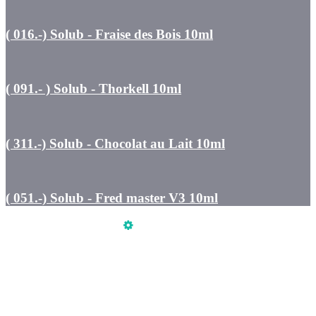
( 016.-) Solub - Fraise des Bois 10ml
( 091.- ) Solub - Thorkell 10ml
( 311.-) Solub - Chocolat au Lait 10ml
( 051.-) Solub - Fred master V3 10ml
Üzemeltető
Online elállás
Teljes katalógus
Vásárlói értékelések
Szeretne Ön is ilyen webáruházat nyitni?
Webáruház nyitás »