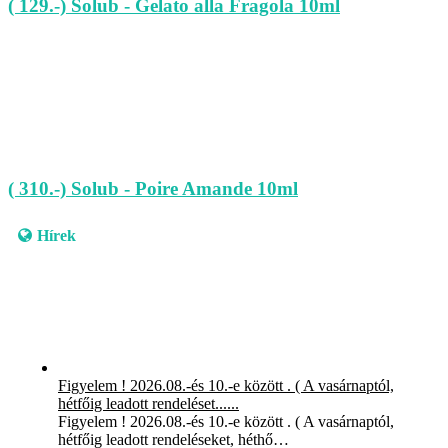
( 129.-) Solub - Gelato alla Fragola 10ml
( 310.-) Solub - Poire Amande 10ml
Hírek
Figyelem ! 2026.08.-és 10.-e között . ( A vasárnaptól,
hétfőig leadott rendeléset......
Figyelem ! 2026.08.-és 10.-e között . ( A vasárnaptól,
hétfőig leadott rendeléseket, héthő…