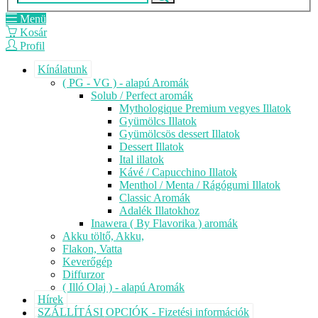
Menü
Kosár
Profil
Kínálatunk
( PG - VG ) - alapú Aromák
Solub / Perfect aromák
Mythologique Premium vegyes Illatok
Gyümölcs Illatok
Gyümölcsös dessert Illatok
Dessert Illatok
Ital illatok
Kávé / Capucchino Illatok
Menthol / Menta / Rágógumi Illatok
Classic Aromák
Adalék Illatokhoz
Inawera ( By Flavorika ) aromák
Akku töltő, Akku,
Flakon, Vatta
Keverőgép
Diffurzor
( Illó Olaj ) - alapú Aromák
Hírek
SZÁLLÍTÁSI OPCIÓK - Fizetési információk