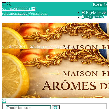
Kosár
+36203299961
Bejelentkezés
solubaroma2025@gmail.com
Regisztráció
+36203299961
solubaroma2025@gmail.com
Hírek
SZÁLLÍTÁSI OPCIÓK - Fizetési információk
Elérhetőségek
Adatkezelési tájékoztató
ÁSZF