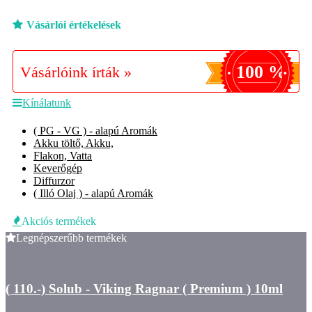
Vásárlói értékelések
100 %
Vásárlóink írták »
Kínálatunk
( PG - VG ) - alapú Aromák
Akku töltő, Akku,
Flakon, Vatta
Keverőgép
Diffurzor
( Illó Olaj ) - alapú Aromák
Akciós termékek
Legnépszerűbb termékek
( 110.-) Solub - Viking Ragnar ( Premium ) 10ml