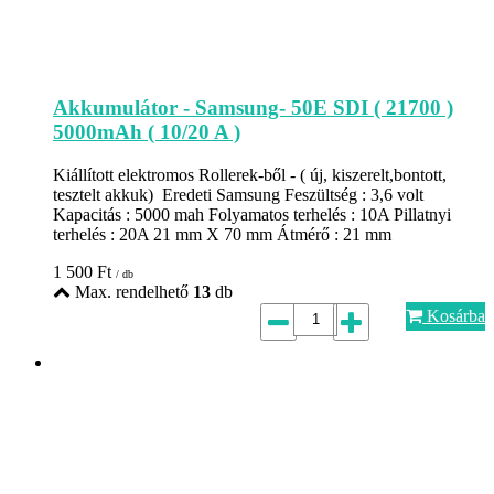
Akkumulátor - Samsung- 50E SDI ( 21700 )
5000mAh ( 10/20 A )
Kiállított elektromos Rollerek-ből - ( új, kiszerelt,bontott,
tesztelt akkuk) Eredeti Samsung Feszültség : 3,6 volt
Kapacitás : 5000 mah Folyamatos terhelés : 10A Pillatnyi
terhelés : 20A 21 mm X 70 mm Átmérő : 21 mm
1 500
Ft
/ db
Max. rendelhető
13
db
Kosárba