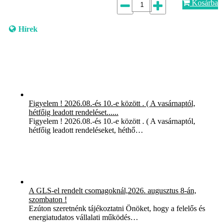
Kosárba
Hírek
Figyelem ! 2026.08.-és 10.-e között . ( A vasárnaptól,
hétfőig leadott rendeléset......
Figyelem ! 2026.08.-és 10.-e között . ( A vasárnaptól,
hétfőig leadott rendeléseket, héthő…
A GLS-el rendelt csomagoknál,2026. augusztus 8-án,
szombaton !
Ezúton szeretnénk tájékoztatni Önöket, hogy a felelős és
energiatudatos vállalati működés…