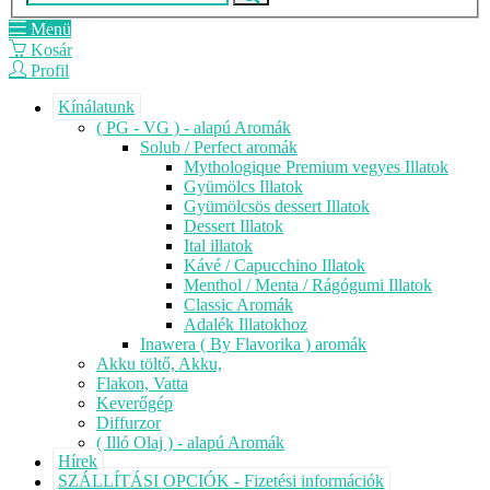
Menü
Kosár
Profil
Kínálatunk
( PG - VG ) - alapú Aromák
Solub / Perfect aromák
Mythologique Premium vegyes Illatok
Gyümölcs Illatok
Gyümölcsös dessert Illatok
Dessert Illatok
Ital illatok
Kávé / Capucchino Illatok
Menthol / Menta / Rágógumi Illatok
Classic Aromák
Adalék Illatokhoz
Inawera ( By Flavorika ) aromák
Akku töltő, Akku,
Flakon, Vatta
Keverőgép
Diffurzor
( Illó Olaj ) - alapú Aromák
Hírek
SZÁLLÍTÁSI OPCIÓK - Fizetési információk