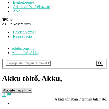
Elérhetőségek
Adatkezelési tájékoztató
ÁSZF
Kosár
Az Ön kosara üres.
Bejelentkezés
Regisztráció
solubaroma.hu
Akku töltő, Akku,
Akku töltő, Akku,
A kategóriában 7 termék található.