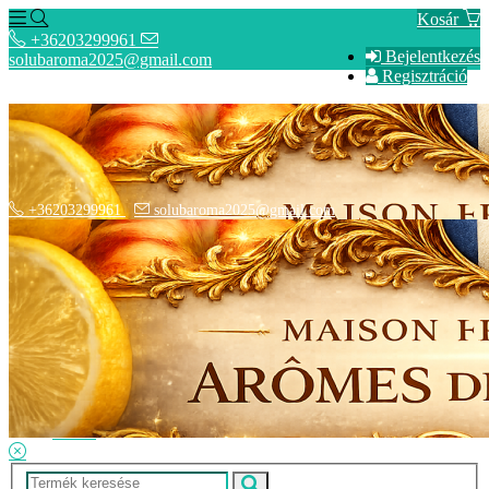
Kosár
+36203299961
Bejelentkezés
solubaroma2025@gmail.com
Regisztráció
+36203299961
solubaroma2025@gmail.com
Hírek
SZÁLLÍTÁSI OPCIÓK - Fizetési információk
Elérhetőségek
Adatkezelési tájékoztató
ÁSZF