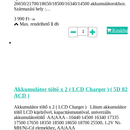
26650/21700/18650/18500/16340/14500 akkumulátorokhoz.
Származási hely :…
3 990
Ft
/ db
Max. rendelhető
1
db
Kosárba
Akkumulátor töltő x 2 ( LCD Charger ) ( 5D 82
ACD )
Akkumulátor töltő x 2 ( LCD Charger ) Lítium akkumulátor
töltő LCD kijelzővel, kapacitásmutatóval, univerzális
akkumulátortöltő AA|AAA - 10440 14500 16340 17335
17500 17650 18350 18500 18650 18700 25500, 1.2V Ni-
MH/Ni-Cd elemekhez, AA|AAA