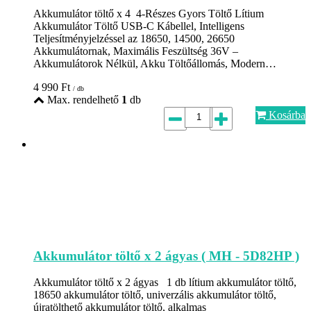
Akkumulátor töltő x 4 4-Részes Gyors Töltő Lítium
Akkumulátor Töltő USB-C Kábellel, Intelligens
Teljesítményjelzéssel az 18650, 14500, 26650
Akkumulátornak, Maximális Feszültség 36V –
Akkumulátorok Nélkül, Akku Töltőállomás, Modern…
4 990
Ft
/ db
Max. rendelhető
1
db
Kosárba
Akkumulátor töltő x 2 ágyas ( MH - 5D82HP )
Akkumulátor töltő x 2 ágyas 1 db lítium akkumulátor töltő,
18650 akkumulátor töltő, univerzális akkumulátor töltő,
újratölthető akkumulátor töltő, alkalmas