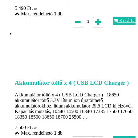
5 490
Ft
/ db
Max. rendelhető
1
db
Kosárba
Akkumulátor töltő x 4 ( USB LCD Charger )
Akkumulátor töltő x 4 ( USB LCD Charger ) 18650
akkumulátor töltő 3.7V lítium ion újratölthető
akkumulátorokhoz, lítium akkumulátor töltő LCD kijelzővel.
Kapacitás mutatás, 10440 14500 16340 17335 17500 17650
18350 18500 18650 18700 25500,…
7 500
Ft
/ db
Max. rendelhető
1
db