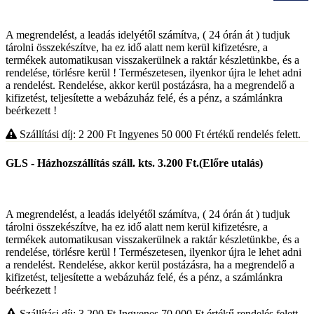
A megrendelést, a leadás idelyétől számítva, ( 24 órán át ) tudjuk
tárolni összekészítve, ha ez idő alatt nem kerül kifizetésre, a
termékek automatikusan visszakerülnek a raktár készletünkbe, és a
rendelése, törlésre kerül ! Természetesen, ilyenkor újra le lehet adni
a rendelést. Rendelése, akkor kerül postázásra, ha a megrendelő a
kifizetést, teljesítette a webázuház felé, és a pénz, a számlánkra
beérkezett !
Szállítási díj: 2 200
Ft
Ingyenes 50 000
Ft
értékű rendelés felett.
GLS - Házhozszállítás száll. kts. 3.200 Ft.(Előre utalás)
A megrendelést, a leadás idelyétől számítva, ( 24 órán át ) tudjuk
tárolni összekészítve, ha ez idő alatt nem kerül kifizetésre, a
termékek automatikusan visszakerülnek a raktár készletünkbe, és a
rendelése, törlésre kerül ! Természetesen, ilyenkor újra le lehet adni
a rendelést. Rendelése, akkor kerül postázásra, ha a megrendelő a
kifizetést, teljesítette a webázuház felé, és a pénz, a számlánkra
beérkezett !
Szállítási díj: 3 200
Ft
Ingyenes 70 000
Ft
értékű rendelés felett.