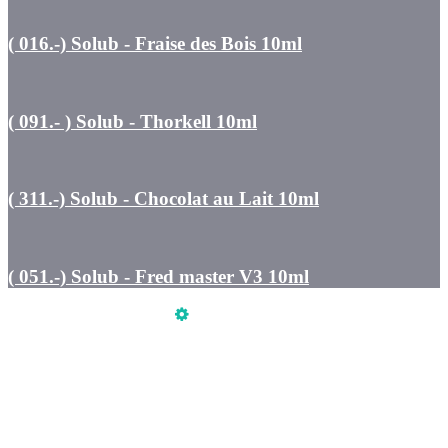
( 016.-) Solub - Fraise des Bois 10ml
( 091.- ) Solub - Thorkell 10ml
( 311.-) Solub - Chocolat au Lait 10ml
( 051.-) Solub - Fred master V3 10ml
Üzemeltető
Online elállás
Teljes katalógus
Vásárlói értékelések
Szeretne Ön is ilyen webáruházat nyitni?
Webáruház nyitás »