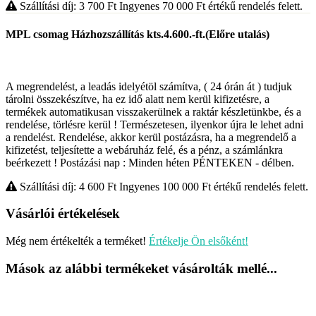
Szállítási díj: 3 700
Ft
Ingyenes 70 000
Ft
értékű rendelés felett.
MPL csomag Házhozszállítás kts.4.600.-ft.(Előre utalás)
A megrendelést, a leadás idelyétöl számítva, ( 24 órán át ) tudjuk
tárolni összekészítve, ha ez idő alatt nem kerül kifizetésre, a
termékek automatikusan visszakerülnek a raktár készletünkbe, és a
rendelése, törlésre kerül ! Természetesen, ilyenkor újra le lehet adni
a rendelést. Rendelése, akkor kerül postázásra, ha a megrendelő a
kifizetést, teljesítette a webáruház felé, és a pénz, a számlánkra
beérkezett ! Postázási nap : Minden héten PÉNTEKEN - délben.
Szállítási díj: 4 600
Ft
Ingyenes 100 000
Ft
értékű rendelés felett.
Vásárlói értékelések
Még nem értékelték a terméket!
Értékelje Ön elsőként!
Mások az alábbi termékeket vásárolták mellé...