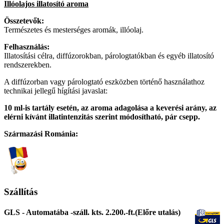
Illóolajos illatosító aroma
Összetevők:
Természetes és mesterséges aromák, illóolaj.
Felhasználás:
Illatosítási célra, diffúzorokban, párologtatókban és egyéb illatosító
rendszerekben.
A diffúzorban vagy párologtató eszközben történő használathoz
technikai jellegű hígítási javaslat:
10 ml-is tartály esetén, az aroma adagolása a keverési arány, az
elérni kívánt illatintenzitás szerint módosítható, pár csepp.
Származási Románia:
Szállítás
GLS - Automatába -száll. kts. 2.200.-ft.(Előre utalás)