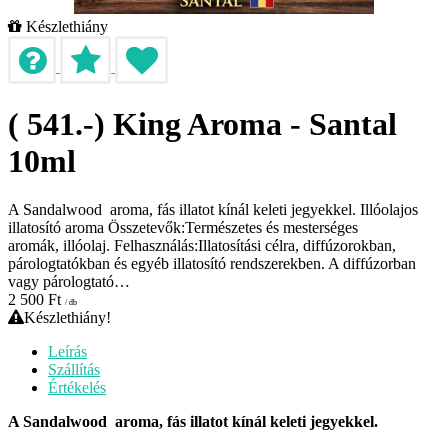
Készlethiány
( 541.-) King Aroma - Santal
10ml
A Sandalwood aroma, fás illatot kínál keleti jegyekkel. Illóolajos
illatosító aroma Összetevők:Természetes és mesterséges
aromák, illóolaj. Felhasználás:Illatosítási célra, diffúzorokban,
párologtatókban és egyéb illatosító rendszerekben. A diffúzorban
vagy párologtató…
2 500
Ft
/ db
Készlethiány!
Leírás
Szállítás
Értékelés
A Sandalwood aroma, fás illatot kínál keleti jegyekkel.