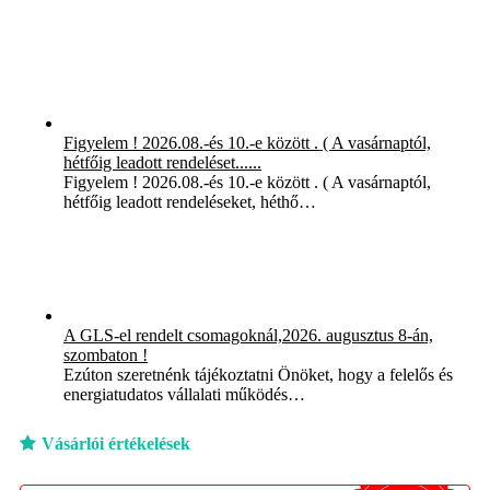
Figyelem ! 2026.08.-és 10.-e között . ( A vasárnaptól,
hétfőig leadott rendeléset......
Figyelem ! 2026.08.-és 10.-e között . ( A vasárnaptól,
hétfőig leadott rendeléseket, héthő…
A GLS-el rendelt csomagoknál,2026. augusztus 8-án,
szombaton !
Ezúton szeretnénk tájékoztatni Önöket, hogy a felelős és
energiatudatos vállalati működés…
Vásárlói értékelések