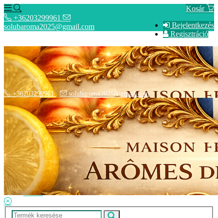
Kosár
+36203299961
Bejelentkezés
solubaroma2025@gmail.com
Regisztráció
+36203299961
solubaroma2025@gmail.com
Hírek
SZÁLLÍTÁSI OPCIÓK - Fizetési információk
Elérhetőségek
Adatkezelési tájékoztató
ÁSZF