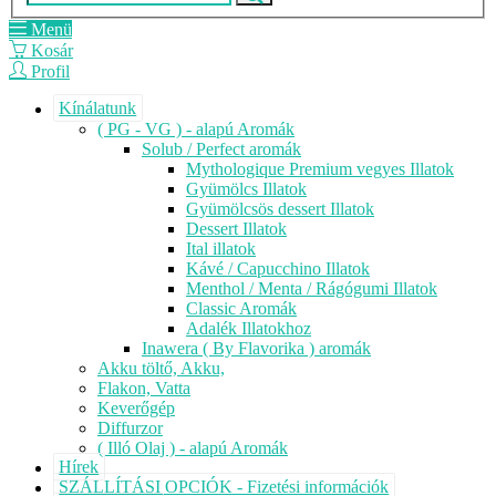
Menü
Kosár
Profil
Kínálatunk
( PG - VG ) - alapú Aromák
Solub / Perfect aromák
Mythologique Premium vegyes Illatok
Gyümölcs Illatok
Gyümölcsös dessert Illatok
Dessert Illatok
Ital illatok
Kávé / Capucchino Illatok
Menthol / Menta / Rágógumi Illatok
Classic Aromák
Adalék Illatokhoz
Inawera ( By Flavorika ) aromák
Akku töltő, Akku,
Flakon, Vatta
Keverőgép
Diffurzor
( Illó Olaj ) - alapú Aromák
Hírek
SZÁLLÍTÁSI OPCIÓK - Fizetési információk