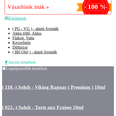
100 %
Vásárlóink írták »
Kínálatunk
( PG - VG ) - alapú Aromák
Akku töltő, Akku,
Flakon, Vatta
Keverőgép
Diffurzor
( Illó Olaj ) - alapú Aromák
Akciós termékek
Legnépszerűbb termékek
( 110.-) Solub - Viking Ragnar ( Premium ) 10ml
( 022.-) Solub - Tarte aux Fraises 10ml