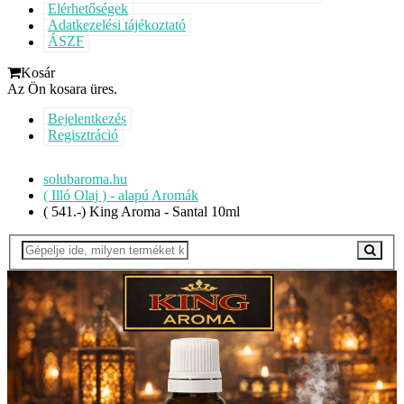
Elérhetőségek
Adatkezelési tájékoztató
ÁSZF
Kosár
Az Ön kosara üres.
Bejelentkezés
Regisztráció
solubaroma.hu
( Illó Olaj ) - alapú Aromák
( 541.-) King Aroma - Santal 10ml