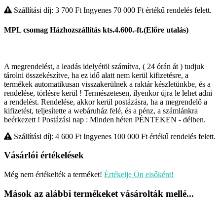
Szállítási díj: 3 700
Ft
Ingyenes 70 000
Ft
értékű rendelés felett.
MPL csomag Házhozszállítás kts.4.600.-ft.(Előre utalás)
A megrendelést, a leadás idelyétöl számítva, ( 24 órán át ) tudjuk
tárolni összekészítve, ha ez idő alatt nem kerül kifizetésre, a
termékek automatikusan visszakerülnek a raktár készletünkbe, és a
rendelése, törlésre kerül ! Természetesen, ilyenkor újra le lehet adni
a rendelést. Rendelése, akkor kerül postázásra, ha a megrendelő a
kifizetést, teljesítette a webáruház felé, és a pénz, a számlánkra
beérkezett ! Postázási nap : Minden héten PÉNTEKEN - délben.
Szállítási díj: 4 600
Ft
Ingyenes 100 000
Ft
értékű rendelés felett.
Vásárlói értékelések
Még nem értékelték a terméket!
Értékelje Ön elsőként!
Mások az alábbi termékeket vásárolták mellé...