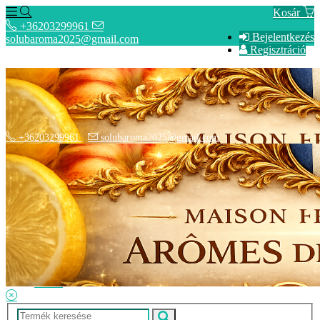
Kosár
+36203299961
Bejelentkezés
solubaroma2025@gmail.com
Regisztráció
+36203299961
solubaroma2025@gmail.com
Hírek
SZÁLLÍTÁSI OPCIÓK - Fizetési információk
Elérhetőségek
Adatkezelési tájékoztató
ÁSZF