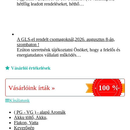
hétfőig leadott rendeléseket, héthő…
A GLS-el rendelt csomagoknál,2026. augusztus 8-án,
szombaton !
Ezúton szeretnénk tájékoztatni Önöket, hogy a felelős és
energiatudatos vállalati működés…
Vásárlói értékelések
100 %
Vásárlóink írták »
Kínálatunk
( PG - VG ) - alapú Aromák
Akku töltő, Akku,
Flakon, Vatta
Keverőgép