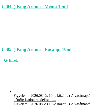
( 504.-) King Aroma - Menta 10ml
( 505.-) King Aroma - Eucalipt 10ml
Hírek
Figyelem ! 2026.08.-és 10.-e között . ( A vasárnaptól,
hétfőig leadott rendeléset......
Figyelem ! 2026.08.-és 10.-e között . ( A vasárnaptól,