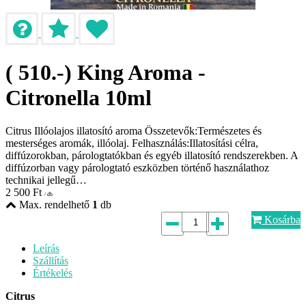
( 510.-) King Aroma -
Citronella 10ml
Citrus Illóolajos illatosító aroma Összetevők:Természetes és
mesterséges aromák, illóolaj. Felhasználás:Illatosítási célra,
diffúzorokban, párologtatókban és egyéb illatosító rendszerekben. A
diffúzorban vagy párologtató eszközben történő használathoz
technikai jellegű…
2 500
Ft
/ db
Max. rendelhető
1
db
Kosárba
Leírás
Szállítás
Értékelés
Citrus