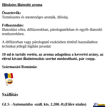
Illóolajos illatosító aroma
Összetevők:
Természetes és mesterséges aromák, illóolaj.
Felhasználás:
Illatosítási célra, diffúzorokban, párologtatókban és egyéb illatosító
rendszerekben.
A diffúzorban vagy párologtató eszközben történő használathoz
technikai jellegű hígítási javaslat:
10 ml-is tartály esetén, az aroma adagolása a keverési arány, az
elérni kívánt illatintenzitás szerint módosítható, pár csepp.
Származási Románia:
Szállítás
GLS - Automatába -száll. kts. 2.200.-ft.(Előre utalás)