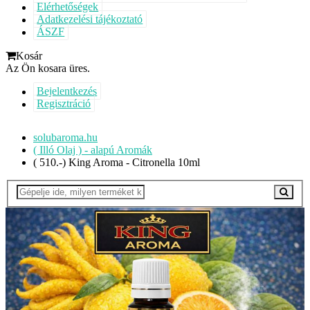
Elérhetőségek
Adatkezelési tájékoztató
ÁSZF
Kosár
Az Ön kosara üres.
Bejelentkezés
Regisztráció
solubaroma.hu
( Illó Olaj ) - alapú Aromák
( 510.-) King Aroma - Citronella 10ml