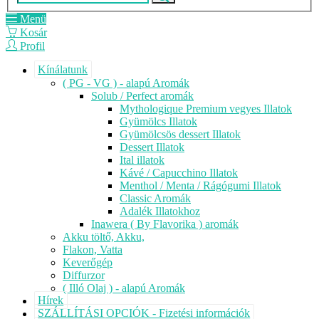
Menü
Kosár
Profil
Kínálatunk
( PG - VG ) - alapú Aromák
Solub / Perfect aromák
Mythologique Premium vegyes Illatok
Gyümölcs Illatok
Gyümölcsös dessert Illatok
Dessert Illatok
Ital illatok
Kávé / Capucchino Illatok
Menthol / Menta / Rágógumi Illatok
Classic Aromák
Adalék Illatokhoz
Inawera ( By Flavorika ) aromák
Akku töltő, Akku,
Flakon, Vatta
Keverőgép
Diffurzor
( Illó Olaj ) - alapú Aromák
Hírek
SZÁLLÍTÁSI OPCIÓK - Fizetési információk