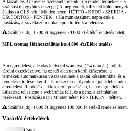
A kiszállítás, Utánvétes fizetéssel történik - ( a rendelt termékek + a
szállítási díj együttes összege ) A megrendelt, kifizetett küldemények
átadása a GLS nek ! Minden héten, HÉTFŐ - KEDD - SZERDA -
CSüTÖRTÖK - PÉNTEK ! ( Ha munkaszüneti napra esik a
postázás,, a következő munkanapon történik a feledása.
Szállítási díj: 3 700
Ft
Ingyenes 70 000
Ft
értékű rendelés felett.
MPL csomag Házhozszállítás kts.4.600.-ft.(Előre utalás)
A megrendelést, a leadás idelyétöl számítva, ( 24 órán át ) tudjuk
tárolni összekészítve, ha ez idő alatt nem kerül kifizetésre, a
termékek automatikusan visszakerülnek a raktár készletünkbe, és a
rendelése, törlésre kerül ! Természetesen, ilyenkor újra le lehet adni
a rendelést. Rendelése, akkor kerül postázásra, ha a megrendelő a
kifizetést, teljesítette a webáruház felé, és a pénz, a számlánkra
beérkezett ! Postázási nap : Minden héten PÉNTEKEN - délben.
Szállítási díj: 4 600
Ft
Ingyenes 100 000
Ft
értékű rendelés felett.
Vásárlói értékelések
Csúcs!