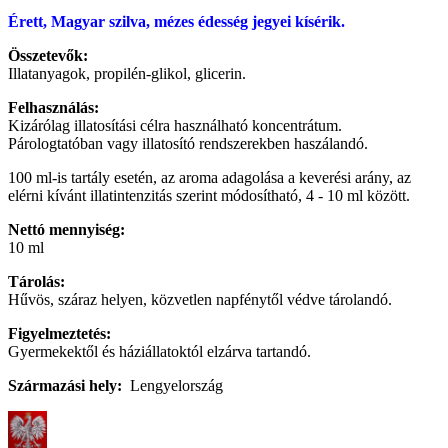
Érett, Magyar szilva, mézes édesség jegyei kísérik.
Összetevők:
Illatanyagok, propilén-glikol, glicerin.
Felhasználás:
Kizárólag illatosítási célra használható koncentrátum.
Párologtatóban vagy illatosító rendszerekben haszálandó.
100 ml-is tartály esetén, az aroma adagolása a keverési arány, az
elérni kívánt illatintenzitás szerint módosítható, 4 - 10 ml között.
Nettó mennyiség:
10 ml
Tárolás:
Hűvös, száraz helyen, közvetlen napfénytől védve tárolandó.
Figyelmeztetés:
Gyermekektől és háziállatoktól elzárva tartandó.
Származási hely:
Lengyelország