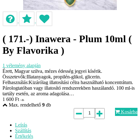
( 171.-) Inawera - Plum 10ml (
By Flavorika )
1
vélemény alapján
Érett, Magyar szilva, mézes édesség jegyei kísérik.
Összetevők:Illatanyagok, propilén-glikol, glicerin.
Felhasználás:Kizárólag illatosítási célra használható koncentrátum.
Párologtatóban vagy illatosító rendszerekben haszálandó. 100 ml-is
tartály esetén, az aroma adagolása…
1 600
Ft
/ db
Max. rendelhető
9
db
Kosárba
Leírás
Szállítás
Értékelés