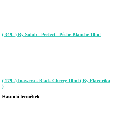
( 349.-) By Solub - Perfect - Péche Blanche 10ml
( 179.-) Inawera - Black Cherry 10ml ( By Flavorika
)
Hasonló termékek