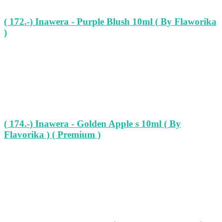
( 172.-) Inawera - Purple Blush 10ml ( By Flaworika
)
( 174.-) Inawera - Golden Apple s 10ml ( By
Flavorika ) ( Premium )