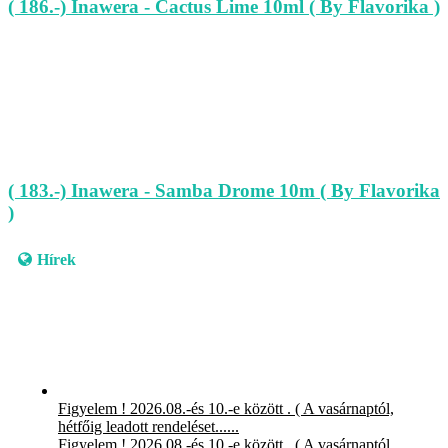
( 186.-) Inawera - Cactus Lime 10ml ( By Flavorika )
( 183.-) Inawera - Samba Drome 10m ( By Flavorika
)
Hírek
Figyelem ! 2026.08.-és 10.-e között . ( A vasárnaptól,
hétfőig leadott rendeléset......
Figyelem ! 2026.08.-és 10.-e között . ( A vasárnaptól,