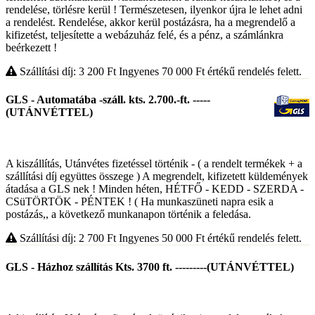
rendelése, törlésre kerül ! Természetesen, ilyenkor újra le lehet adni
a rendelést. Rendelése, akkor kerül postázásra, ha a megrendelő a
kifizetést, teljesítette a webázuház felé, és a pénz, a számlánkra
beérkezett !
Szállítási díj: 3 200
Ft
Ingyenes 70 000
Ft
értékű rendelés felett.
GLS - Automatába -száll. kts. 2.700.-ft. -----
(UTÁNVÉTTEL)
A kiszállítás, Utánvétes fizetéssel történik - ( a rendelt termékek + a
szállítási díj együttes összege ) A megrendelt, kifizetett küldemények
átadása a GLS nek ! Minden héten, HÉTFŐ - KEDD - SZERDA -
CSüTÖRTÖK - PÉNTEK ! ( Ha munkaszüneti napra esik a
postázás,, a következő munkanapon történik a feledása.
Szállítási díj: 2 700
Ft
Ingyenes 50 000
Ft
értékű rendelés felett.
GLS - Házhoz szállítás Kts. 3700 ft. ---------(UTÁNVÉTTEL)