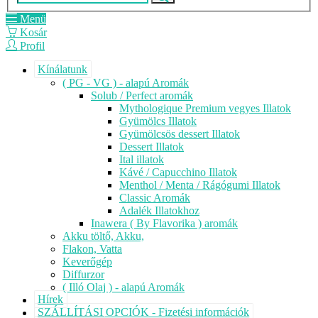
Menü
Kosár
Profil
Kínálatunk
( PG - VG ) - alapú Aromák
Solub / Perfect aromák
Mythologique Premium vegyes Illatok
Gyümölcs Illatok
Gyümölcsös dessert Illatok
Dessert Illatok
Ital illatok
Kávé / Capucchino Illatok
Menthol / Menta / Rágógumi Illatok
Classic Aromák
Adalék Illatokhoz
Inawera ( By Flavorika ) aromák
Akku töltő, Akku,
Flakon, Vatta
Keverőgép
Diffurzor
( Illó Olaj ) - alapú Aromák
Hírek
SZÁLLÍTÁSI OPCIÓK - Fizetési információk