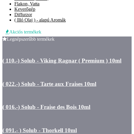
Flakon, Vatta
Keverőgép
Diffurzor
( Illó Olaj ) - alapú Aromák
Akciós termékek
Legnépszerűbb termékek
( 110.-) Solub - Viking Ragnar ( Premium ) 10ml
( 022.-) Solub - Tarte aux Fraises 10ml
( 016.-) Solub - Fraise des Bois 10ml
( 091.- ) Solub - Thorkell 10ml