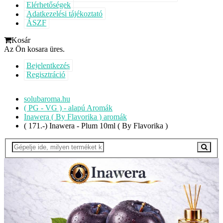
Elérhetőségek
Adatkezelési tájékoztató
ÁSZF
Kosár
Az Ön kosara üres.
Bejelentkezés
Regisztráció
solubaroma.hu
( PG - VG ) - alapú Aromák
Inawera ( By Flavorika ) aromák
( 171.-) Inawera - Plum 10ml ( By Flavorika )