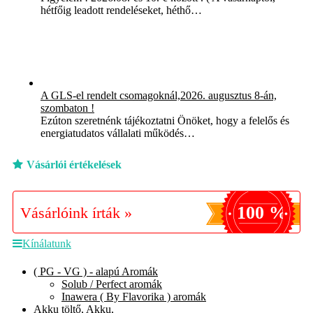
hétfőig leadott rendeléseket, héthő…
A GLS-el rendelt csomagoknál,2026. augusztus 8-án,
szombaton !
Ezúton szeretnénk tájékoztatni Önöket, hogy a felelős és
energiatudatos vállalati működés…
Vásárlói értékelések
100 %
Vásárlóink írták »
Kínálatunk
( PG - VG ) - alapú Aromák
Solub / Perfect aromák
Inawera ( By Flavorika ) aromák
Akku töltő, Akku,