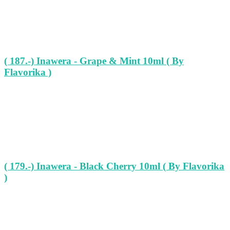
( 187.-) Inawera - Grape & Mint 10ml ( By
Flavorika )
( 179.-) Inawera - Black Cherry 10ml ( By Flavorika
)