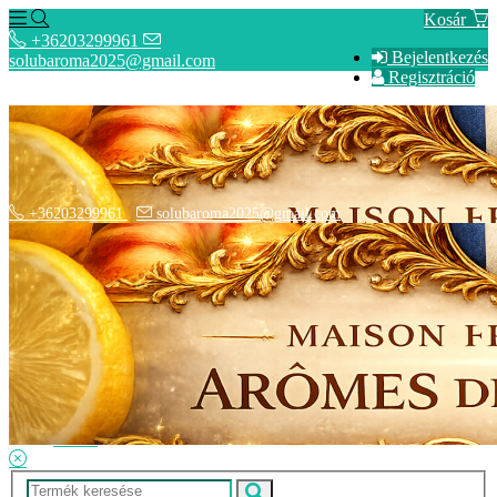
Kosár
+36203299961
Bejelentkezés
solubaroma2025@gmail.com
Regisztráció
+36203299961
solubaroma2025@gmail.com
Hírek
SZÁLLÍTÁSI OPCIÓK - Fizetési információk
Elérhetőségek
Adatkezelési tájékoztató
ÁSZF