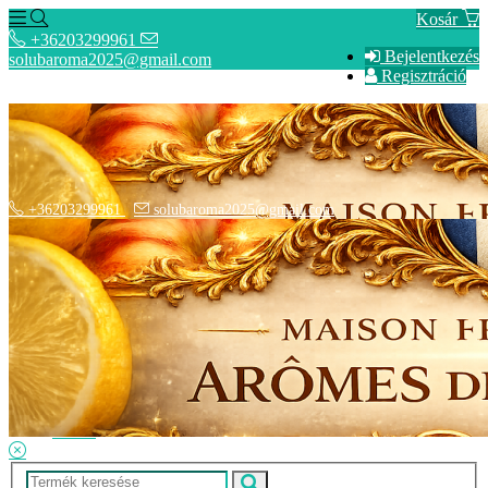
Kosár
+36203299961
Bejelentkezés
solubaroma2025@gmail.com
Regisztráció
+36203299961
solubaroma2025@gmail.com
Hírek
SZÁLLÍTÁSI OPCIÓK - Fizetési információk
Elérhetőségek
Adatkezelési tájékoztató
ÁSZF