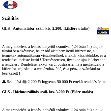
Szállítás
GLS - Automatába -száll. kts. 2.200.-ft.(Előre utalás)
A megrendelést, a leadás idelyétől számítva, ( 24 órán át ) tudjuk
tárolni összekészítve, ha ez idő alatt nem kerül kifizetésre, a
termékek automatikusan visszakerülnek a raktár készletünkbe, és a
rendelése, törlésre kerül ! Természetesen, ilyenkor újra le lehet adni
a rendelést. Rendelése, akkor kerül postázásra, ha a megrendelő a
kifizetést, teljesítette a webázuház felé, és a pénz, a számlánkra
beérkezett !
Szállítási díj: 2 200
Ft
Ingyenes 50 000
Ft
értékű rendelés felett.
GLS - Házhozszállítás száll. kts. 3.200 Ft.(Előre utalás)
A megrendelést, a leadás idelyétől számítva, ( 24 órán át ) tudjuk