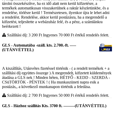
tárolni összekészítve, ha ez idő alatt nem kerül kifizetésre, a
termékek automatikusan visszakerülnek a raktár készletünkbe, és a
rendelése, törlésre kerül ! Természetesen, ilyenkor újra le lehet adni
a rendelést. Rendelése, akkor kerül postázásra, ha a megrendelő a
kifizetést, teljesítette a webázuház felé, és a pénz, a számlánkra
beérkezett !
Szállítási díj: 3 200
Ft
Ingyenes 70 000
Ft
értékű rendelés felett.
GLS - Automatába -száll. kts. 2.700.-ft. -----
(UTÁNVÉTTEL)
A kiszállítás, Utánvétes fizetéssel történik - ( a rendelt termékek + a
szállítási díj együttes összege ) A megrendelt, kifizetett küldemények
átadása a GLS nek ! Minden héten, HÉTFŐ - KEDD - SZERDA -
CSüTÖRTÖK - PÉNTEK ! ( Ha munkaszüneti napra esik a
postázás,, a következő munkanapon történik a feledása.
Szállítási díj: 2 700
Ft
Ingyenes 50 000
Ft
értékű rendelés felett.
GLS - Házhoz szállítás Kts. 3700 ft. ---------(UTÁNVÉTTEL)