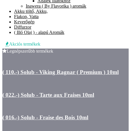
Adalék Illatokhoz
Inawera ( By Flavorika ) aromák
Akku töltő, Akku,
Flakon, Vatta
Keverőgép
Diffurzor
( Illó Olaj ) - alapú Aromák
Akciós termékek
Legnépszerűbb termékek
( 110.-) Solub - Viking Ragnar ( Premium ) 10ml
( 022.-) Solub - Tarte aux Fraises 10ml
( 016.-) Solub - Fraise des Bois 10ml