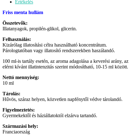
Értékelés
Friss menta hullám
Összetevők:
Illatanyagok, propilén-glikol, glicerin.
Felhasználás:
Kizárólag illatosítási célra használható koncentrátum.
Párologtatóban vagy illatosító rendszerekben haszálandó.
100 ml-is tartály esetén, az aroma adagolása a keverési arány, az
elérni kívánt illatintenzitás szerint módosítható, 10-15 ml között.
Nettó mennyiség:
10 ml
Tárolás:
Hűvös, száraz helyen, közvetlen napfénytől védve tárolandó.
Figyelmeztetés:
Gyermekektől és háziállatoktól elzárva tartandó.
Származási hely:
Franciaország