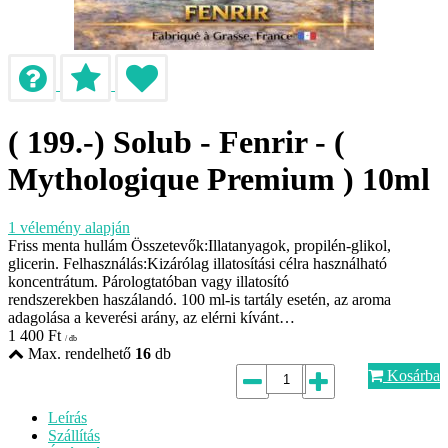
( 199.-) Solub - Fenrir - (
Mythologique Premium ) 10ml
1
vélemény alapján
Friss menta hullám Összetevők:Illatanyagok, propilén-glikol,
glicerin. Felhasználás:Kizárólag illatosítási célra használható
koncentrátum. Párologtatóban vagy illatosító
rendszerekben haszálandó. 100 ml-is tartály esetén, az aroma
adagolása a keverési arány, az elérni kívánt…
1 400
Ft
/ db
Max. rendelhető
16
db
Kosárba
Leírás
Szállítás