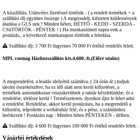
A kiszállítás, Utánvétes fizetéssel történik - ( a rendelt termékek + a
szállítási díj együttes összege ) A megrendelt, kifizetett küldemények
átadása a GLS nek ! Minden héten, HÉTFŐ - KEDD - SZERDA -
CSüTÖRTÖK - PÉNTEK ! ( Ha munkaszüneti napra esik a
postázás,, a következő munkanapon történik a feledása.
Szállítási díj: 3 700
Ft
Ingyenes 70 000
Ft
értékű rendelés felett.
MPL csomag Házhozszállítás kts.4.600.-ft.(Előre utalás)
A megrendelést, a leadás idelyétöl számítva, ( 24 órán át ) tudjuk
tárolni összekészítve, ha ez idő alatt nem kerül kifizetésre, a
termékek automatikusan visszakerülnek a raktár készletünkbe, és a
rendelése, törlésre kerül ! Természetesen, ilyenkor újra le lehet adni
a rendelést. Rendelése, akkor kerül postázásra, ha a megrendelő a
kifizetést, teljesítette a webáruház felé, és a pénz, a számlánkra
beérkezett ! Postázási nap : Minden héten PÉNTEKEN - délben.
Szállítási díj: 4 600
Ft
Ingyenes 100 000
Ft
értékű rendelés felett.
Vásárlói értékelések