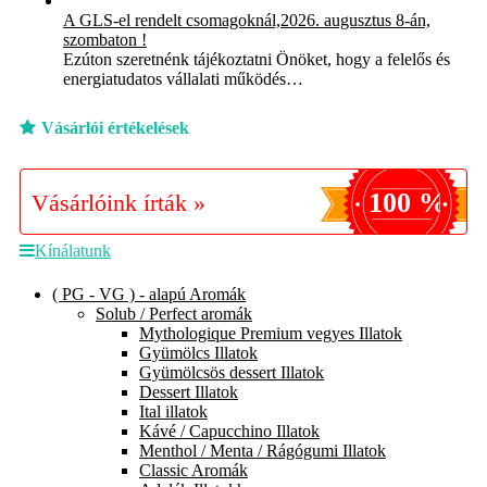
A GLS-el rendelt csomagoknál,2026. augusztus 8-án,
szombaton !
Ezúton szeretnénk tájékoztatni Önöket, hogy a felelős és
energiatudatos vállalati működés…
Vásárlói értékelések
100 %
Vásárlóink írták »
Kínálatunk
( PG - VG ) - alapú Aromák
Solub / Perfect aromák
Mythologique Premium vegyes Illatok
Gyümölcs Illatok
Gyümölcsös dessert Illatok
Dessert Illatok
Ital illatok
Kávé / Capucchino Illatok
Menthol / Menta / Rágógumi Illatok
Classic Aromák