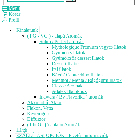
Menü
Kosár
Profil
Kínálatunk
( PG - VG ) - alapú Aromák
Solub / Perfect aromák
Mythologique Premium vegyes Illatok
Gyümölcs Illatok
Gyümölcsös dessert Illatok
Dessert Illatok
Ital illatok
Kávé / Capucchino Illatok
Menthol / Menta / Rágógumi Illatok
Classic Aromák
Adalék Illatokhoz
Inawera ( By Flavorika ) aromák
Akku töltő, Akku,
Flakon, Vatta
Keverőgép
Diffurzor
( Illó Olaj ) - alapú Aromák
Hírek
SZÁLLÍTÁSI OPCIÓK - Fizetési információk