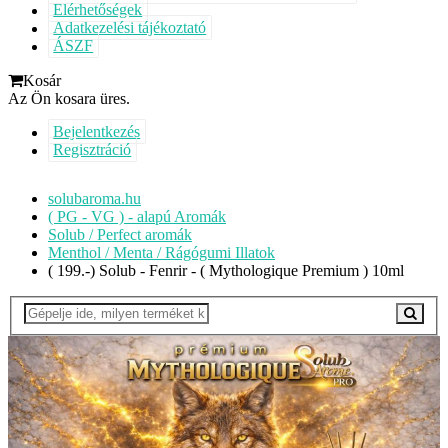
Elérhetőségek
Adatkezelési tájékoztató
ÁSZF
Kosár
Az Ön kosara üres.
Bejelentkezés
Regisztráció
solubaroma.hu
( PG - VG ) - alapú Aromák
Solub / Perfect aromák
Menthol / Menta / Rágógumi Illatok
( 199.-) Solub - Fenrir - ( Mythologique Premium ) 10ml