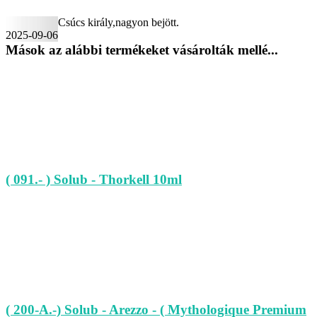
Csúcs király,nagyon bejött.
2025-09-06
Mások az alábbi termékeket vásárolták mellé...
( 091.- ) Solub - Thorkell 10ml
( 200-A.-) Solub - Arezzo - ( Mythologique Premium