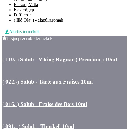
Flakon, Vatta
Keverőgép
Diffurzor
( Illó Olaj ) - alapú Aromák
Akciós termékek
Legnépszerűbb termékek
( 110.-) Solub - Viking Ragnar ( Premium ) 10ml
( 022.-) Solub - Tarte aux Fraises 10ml
( 016.-) Solub - Fraise des Bois 10ml
( 091.- ) Solub - Thorkell 10ml