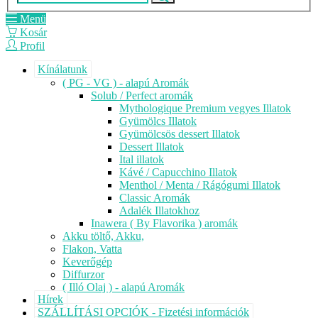
Menü
Kosár
Profil
Kínálatunk
( PG - VG ) - alapú Aromák
Solub / Perfect aromák
Mythologique Premium vegyes Illatok
Gyümölcs Illatok
Gyümölcsös dessert Illatok
Dessert Illatok
Ital illatok
Kávé / Capucchino Illatok
Menthol / Menta / Rágógumi Illatok
Classic Aromák
Adalék Illatokhoz
Inawera ( By Flavorika ) aromák
Akku töltő, Akku,
Flakon, Vatta
Keverőgép
Diffurzor
( Illó Olaj ) - alapú Aromák
Hírek
SZÁLLÍTÁSI OPCIÓK - Fizetési információk