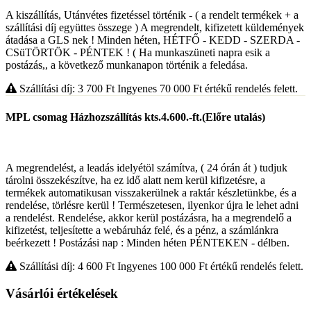
A kiszállítás, Utánvétes fizetéssel történik - ( a rendelt termékek + a
szállítási díj együttes összege ) A megrendelt, kifizetett küldemények
átadása a GLS nek ! Minden héten, HÉTFŐ - KEDD - SZERDA -
CSüTÖRTÖK - PÉNTEK ! ( Ha munkaszüneti napra esik a
postázás,, a következő munkanapon történik a feledása.
Szállítási díj: 3 700
Ft
Ingyenes 70 000
Ft
értékű rendelés felett.
MPL csomag Házhozszállítás kts.4.600.-ft.(Előre utalás)
A megrendelést, a leadás idelyétöl számítva, ( 24 órán át ) tudjuk
tárolni összekészítve, ha ez idő alatt nem kerül kifizetésre, a
termékek automatikusan visszakerülnek a raktár készletünkbe, és a
rendelése, törlésre kerül ! Természetesen, ilyenkor újra le lehet adni
a rendelést. Rendelése, akkor kerül postázásra, ha a megrendelő a
kifizetést, teljesítette a webáruház felé, és a pénz, a számlánkra
beérkezett ! Postázási nap : Minden héten PÉNTEKEN - délben.
Szállítási díj: 4 600
Ft
Ingyenes 100 000
Ft
értékű rendelés felett.
Vásárlói értékelések