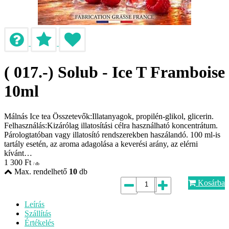
( 017.-) Solub - Ice T Framboise
10ml
Málnás Ice tea Összetevők:Illatanyagok, propilén-glikol, glicerin.
Felhasználás:Kizárólag illatosítási célra használható koncentrátum.
Párologtatóban vagy illatosító rendszerekben haszálandó. 100 ml-is
tartály esetén, az aroma adagolása a keverési arány, az elérni
kívánt…
1 300
Ft
/ db
Max. rendelhető
10
db
Kosárba
Leírás
Szállítás
Értékelés