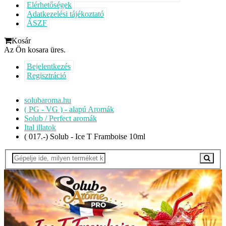
Elérhetőségek
Adatkezelési tájékoztató
ÁSZF
Kosár
Az Ön kosara üres.
Bejelentkezés
Regisztráció
solubaroma.hu
( PG - VG ) - alapú Aromák
Solub / Perfect aromák
Ital illatok
( 017.-) Solub - Ice T Framboise 10ml