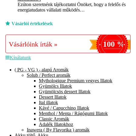
Ezúton szeretnénk tájékoztatni Önöket, hogy a felelős és
energiatudatos vállalati működés…
Vásárlói értékelések
100 %
Vásárlóink írták »
Kínálatunk
( PG - VG ) - alapú Aromák
Solub / Perfect aromák
Mythologique Premium vegyes Illatok
Gyümölcs Illatok
Gyümölcsös dessert Illatok
Dessert Illatok
Ital illatok
Kávé / Capucchino Illatok
Menthol / Menta / Rágógumi Illatok
Classic Aromák
Adalék Illatokhoz
Inawera ( By Flavorika ) aromák
Akku töltő, Akku,