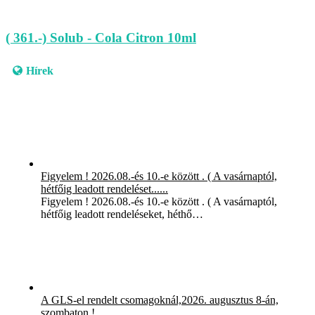
( 361.-) Solub - Cola Citron 10ml
Hírek
Figyelem ! 2026.08.-és 10.-e között . ( A vasárnaptól,
hétfőig leadott rendeléset......
Figyelem ! 2026.08.-és 10.-e között . ( A vasárnaptól,
hétfőig leadott rendeléseket, héthő…
A GLS-el rendelt csomagoknál,2026. augusztus 8-án,
szombaton !