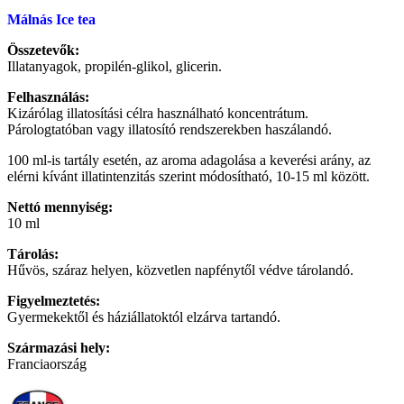
Málnás Ice tea
Összetevők:
Illatanyagok, propilén-glikol, glicerin.
Felhasználás:
Kizárólag illatosítási célra használható koncentrátum.
Párologtatóban vagy illatosító rendszerekben haszálandó.
100 ml-is tartály esetén, az aroma adagolása a keverési arány, az
elérni kívánt illatintenzitás szerint módosítható, 10-15 ml között.
Nettó mennyiség:
10 ml
Tárolás:
Hűvös, száraz helyen, közvetlen napfénytől védve tárolandó.
Figyelmeztetés:
Gyermekektől és háziállatoktól elzárva tartandó.
Származási hely:
Franciaország