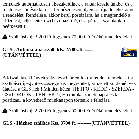
termékek automatikusan visszakerülnek a raktár készletünkbe, és a
rendelése, törlésre kerül ! Természetesen, ilyenkor újra le lehet adni
a rendelést. Rendelése, akkor kerül postázásra, ha a megrendelő a
kifizetést, teljesítette a webázuház felé, és a pénz, a számlánkra
beérkezett !
Szállítási díj: 3 200
Ft
Ingyenes 70 000
Ft
értékű rendelés felett.
GLS - Automatába -száll. kts. 2.700.-ft. -----
(UTÁNVÉTTEL)
A kiszállítás, Utánvétes fizetéssel történik - ( a rendelt termékek + a
szállítási díj együttes összege ) A megrendelt, kifizetett küldemények
átadása a GLS nek ! Minden héten, HÉTFŐ - KEDD - SZERDA -
CSüTÖRTÖK - PÉNTEK ! ( Ha munkaszüneti napra esik a
postázás,, a következő munkanapon történik a feledása.
Szállítási díj: 2 700
Ft
Ingyenes 50 000
Ft
értékű rendelés felett.
GLS - Házhoz szállítás Kts. 3700 ft. ---------(UTÁNVÉTTEL)