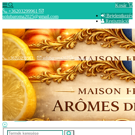
Kosár
+36203299961
Bejelentkezés
solubaroma2025@gmail.com
Regisztráció
+36203299961
solubaroma2025@gmail.com
Hírek
SZÁLLÍTÁSI OPCIÓK - Fizetési információk
Elérhetőségek
Adatkezelési tájékoztató
ÁSZF