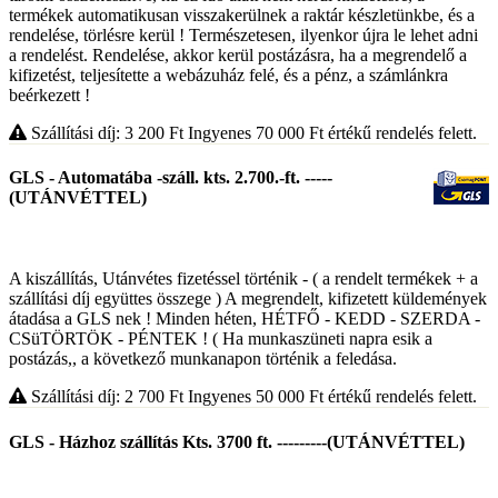
termékek automatikusan visszakerülnek a raktár készletünkbe, és a
rendelése, törlésre kerül ! Természetesen, ilyenkor újra le lehet adni
a rendelést. Rendelése, akkor kerül postázásra, ha a megrendelő a
kifizetést, teljesítette a webázuház felé, és a pénz, a számlánkra
beérkezett !
Szállítási díj: 3 200
Ft
Ingyenes 70 000
Ft
értékű rendelés felett.
GLS - Automatába -száll. kts. 2.700.-ft. -----
(UTÁNVÉTTEL)
A kiszállítás, Utánvétes fizetéssel történik - ( a rendelt termékek + a
szállítási díj együttes összege ) A megrendelt, kifizetett küldemények
átadása a GLS nek ! Minden héten, HÉTFŐ - KEDD - SZERDA -
CSüTÖRTÖK - PÉNTEK ! ( Ha munkaszüneti napra esik a
postázás,, a következő munkanapon történik a feledása.
Szállítási díj: 2 700
Ft
Ingyenes 50 000
Ft
értékű rendelés felett.
GLS - Házhoz szállítás Kts. 3700 ft. ---------(UTÁNVÉTTEL)