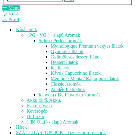
Menü
Kosár
Profil
Kínálatunk
( PG - VG ) - alapú Aromák
Solub / Perfect aromák
Mythologique Premium vegyes Illatok
Gyümölcs Illatok
Gyümölcsös dessert Illatok
Dessert Illatok
Ital illatok
Kávé / Capucchino Illatok
Menthol / Menta / Rágógumi Illatok
Classic Aromák
Adalék Illatokhoz
Inawera ( By Flavorika ) aromák
Akku töltő, Akku,
Flakon, Vatta
Keverőgép
Diffurzor
( Illó Olaj ) - alapú Aromák
Hírek
SZÁLLÍTÁSI OPCIÓK - Fizetési információk