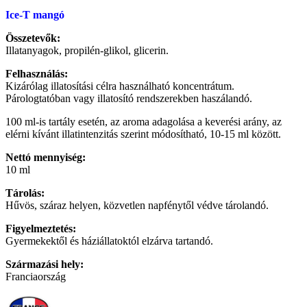
Ice-T mangó
Összetevők:
Illatanyagok, propilén-glikol, glicerin.
Felhasználás:
Kizárólag illatosítási célra használható koncentrátum.
Párologtatóban vagy illatosító rendszerekben haszálandó.
100 ml-is tartály esetén, az aroma adagolása a keverési arány, az
elérni kívánt illatintenzitás szerint módosítható, 10-15 ml között.
Nettó mennyiség:
10 ml
Tárolás:
Hűvös, száraz helyen, közvetlen napfénytől védve tárolandó.
Figyelmeztetés:
Gyermekektől és háziállatoktól elzárva tartandó.
Származási hely:
Franciaország