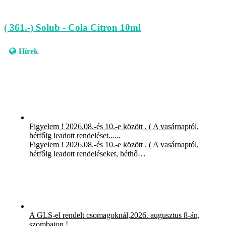
( 361.-) Solub - Cola Citron 10ml
Hírek
Figyelem ! 2026.08.-és 10.-e között . ( A vasárnaptól,
hétfőig leadott rendeléset......
Figyelem ! 2026.08.-és 10.-e között . ( A vasárnaptól,
hétfőig leadott rendeléseket, héthő…
A GLS-el rendelt csomagoknál,2026. augusztus 8-án,
szombaton !