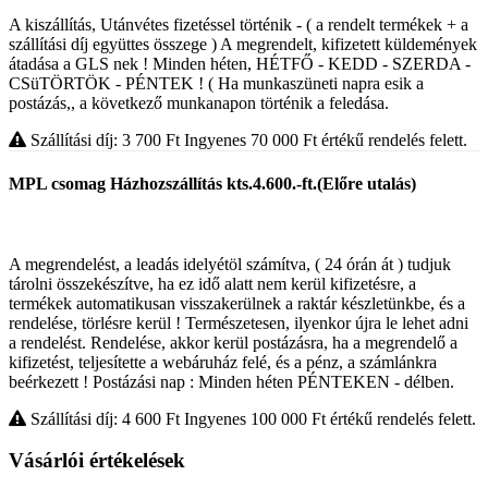
A kiszállítás, Utánvétes fizetéssel történik - ( a rendelt termékek + a
szállítási díj együttes összege ) A megrendelt, kifizetett küldemények
átadása a GLS nek ! Minden héten, HÉTFŐ - KEDD - SZERDA -
CSüTÖRTÖK - PÉNTEK ! ( Ha munkaszüneti napra esik a
postázás,, a következő munkanapon történik a feledása.
Szállítási díj: 3 700
Ft
Ingyenes 70 000
Ft
értékű rendelés felett.
MPL csomag Házhozszállítás kts.4.600.-ft.(Előre utalás)
A megrendelést, a leadás idelyétöl számítva, ( 24 órán át ) tudjuk
tárolni összekészítve, ha ez idő alatt nem kerül kifizetésre, a
termékek automatikusan visszakerülnek a raktár készletünkbe, és a
rendelése, törlésre kerül ! Természetesen, ilyenkor újra le lehet adni
a rendelést. Rendelése, akkor kerül postázásra, ha a megrendelő a
kifizetést, teljesítette a webáruház felé, és a pénz, a számlánkra
beérkezett ! Postázási nap : Minden héten PÉNTEKEN - délben.
Szállítási díj: 4 600
Ft
Ingyenes 100 000
Ft
értékű rendelés felett.
Vásárlói értékelések