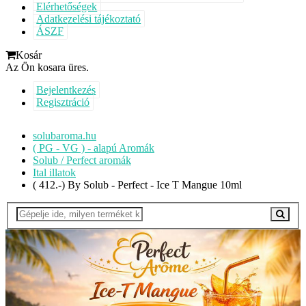
Elérhetőségek
Adatkezelési tájékoztató
ÁSZF
Kosár
Az Ön kosara üres.
Bejelentkezés
Regisztráció
solubaroma.hu
( PG - VG ) - alapú Aromák
Solub / Perfect aromák
Ital illatok
( 412.-) By Solub - Perfect - Ice T Mangue 10ml