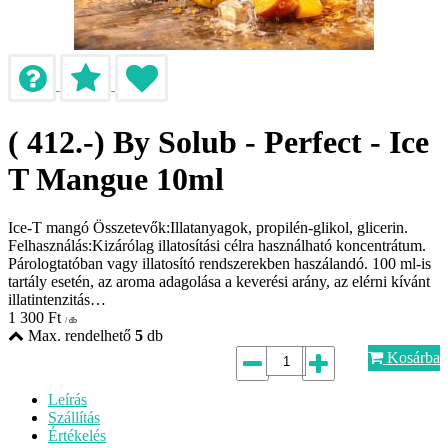
( 412.-) By Solub - Perfect - Ice
T Mangue 10ml
Ice-T mangó Összetevők:Illatanyagok, propilén-glikol, glicerin.
Felhasználás:Kizárólag illatosítási célra használható koncentrátum.
Párologtatóban vagy illatosító rendszerekben haszálandó. 100 ml-is
tartály esetén, az aroma adagolása a keverési arány, az elérni kívánt
illatintenzitás…
1 300
Ft
/ db
Max. rendelhető
5
db
Kosárba
Leírás
Szállítás
Értékelés