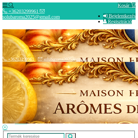
Kosár
+36203299961
Bejelentkezés
solubaroma2025@gmail.com
Regisztráció
+36203299961
solubaroma2025@gmail.com
Hírek
SZÁLLÍTÁSI OPCIÓK - Fizetési információk
Elérhetőségek
Adatkezelési tájékoztató
ÁSZF