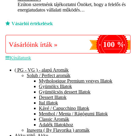
Ezúton szeretnénk tájékoztatni Önöket, hogy a felelős és
energiatudatos vállalati működés…
Vásárlói értékelések
100 %
Vásárlóink írták »
Kínálatunk
( PG - VG ) - alapú Aromák
Solub / Perfect aromák
Mythologique Premium vegyes Illatok
Gyümölcs Illatok
Gyümölcsös dessert Illatok
Dessert Illatok
Ital illatok
Kávé / Capucchino Illatok
Menthol / Menta / Rágógumi Illatok
Classic Aromák
Adalék Illatokhoz
Inawera ( By Flavorika ) aromák
Akku töltő, Akku,