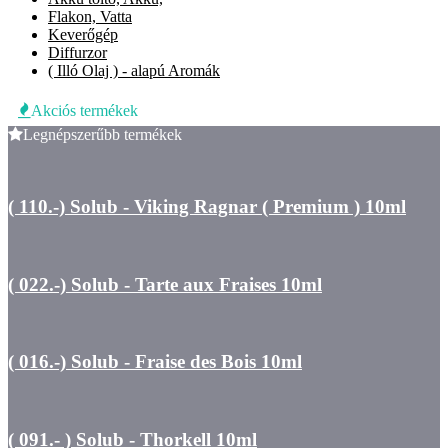
Flakon, Vatta
Keverőgép
Diffurzor
( Illó Olaj ) - alapú Aromák
Akciós termékek
Legnépszerűbb termékek
( 110.-) Solub - Viking Ragnar ( Premium ) 10ml
( 022.-) Solub - Tarte aux Fraises 10ml
( 016.-) Solub - Fraise des Bois 10ml
( 091.- ) Solub - Thorkell 10ml